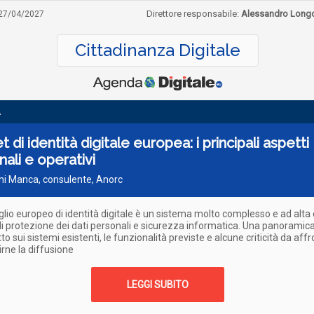
Direttore responsabile:
Alessandro Long
27/04/2027
Cittadinanza Digitale
A
et di identità digitale europea: i principali aspetti
nali e operativi
ni Manca, consulente, Anorc
oglio europeo di identità digitale è un sistema molto complesso e ad alta cr
i protezione dei dati personali e sicurezza informatica. Una panoramic
to sui sistemi esistenti, le funzionalità previste e alcune criticità da aff
irne la diffusione
LEGGI SUBITO