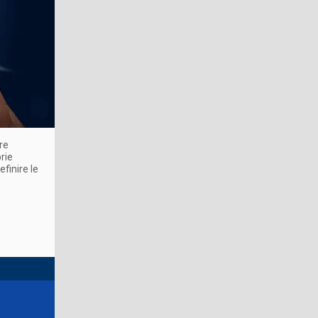
re
rie
finire le