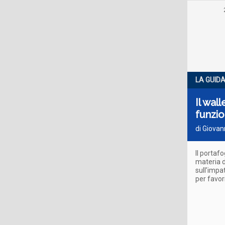
LA GUID
Il wall
funzio
di Giovan
Il portaf
materia d
sull’impat
per favor