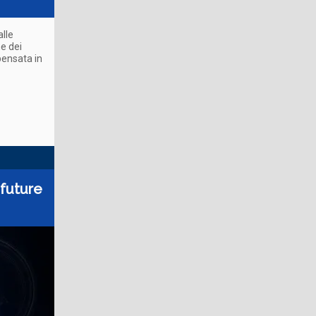
alle
e dei
pensata in
 future