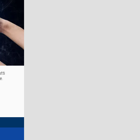
tti
e.