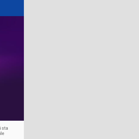
i sta
ile