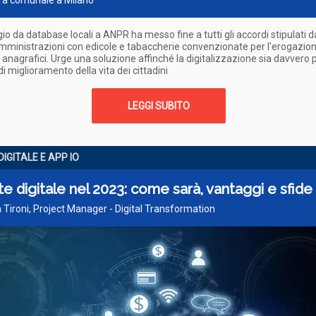
era comunale a Milano
gio da database locali a ANPR ha messo fine a tutti gli accordi stipulati d
mministrazioni con edicole e tabaccherie convenzionate per l'erogazion
ti anagrafici. Urge una soluzione affinché la digitalizzazione sia davvero 
di miglioramento della vita dei cittadini
LEGGI SUBITO
IGITALE E APP IO
e digitale nel 2023: come sarà, vantaggi e sfide
 Tironi, Project Manager - Digital Transformation