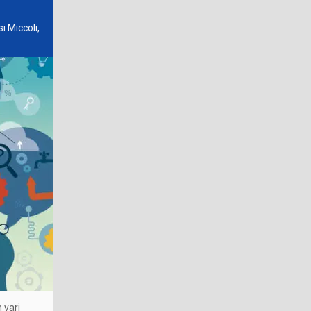
i Miccoli,
 vari