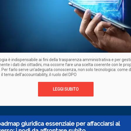
ogia è indispensabile ai fini della trasparenza amministrativa e per gesti
ente i dati dei cittadini, ma occorre fare una scelta coerente con le prop
 Per farlo serve un'adeguata conoscenza, non solo tecnologica: come de
 il tema dell'accountability, il ruolo del DPO
LEGGI SUBITO
admap giuridica essenziale per affacciarsi al
rso: i nodi da affrontare subito