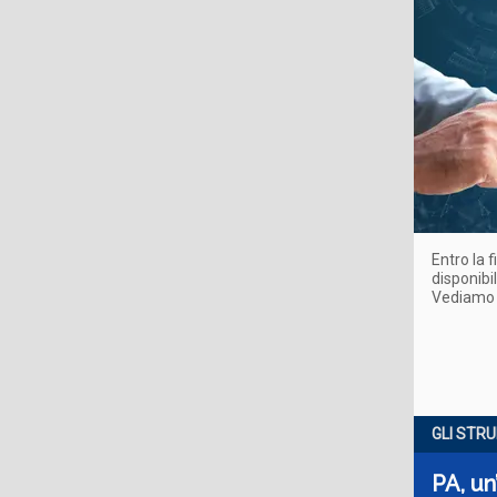
Entro la 
disponibil
Vediamo c
GLI STR
PA, un