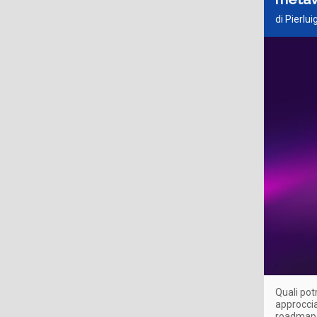
di Pierlui
Quali pot
approccia
roadmap d