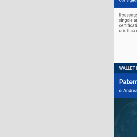
Consigli
Il passag
singole a
certifica
un’ottica 
WALLET D
Patent
di Andrea