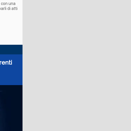
e con una
li di atti
renti