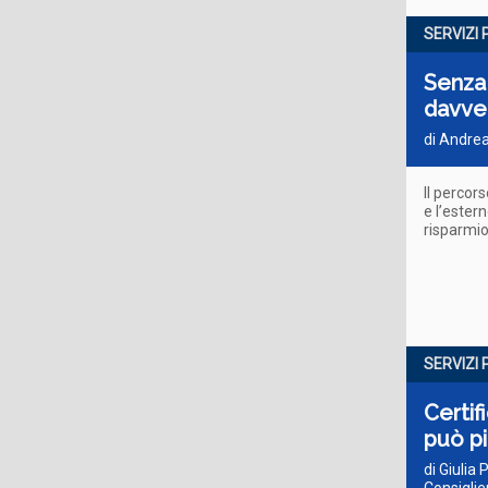
SERVIZI 
Senza 
davver
di Andrea
Il percor
e l’ester
risparmio 
SERVIZI 
Certif
può p
di Giulia