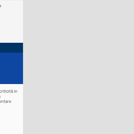
o
iticità in
a
rontare