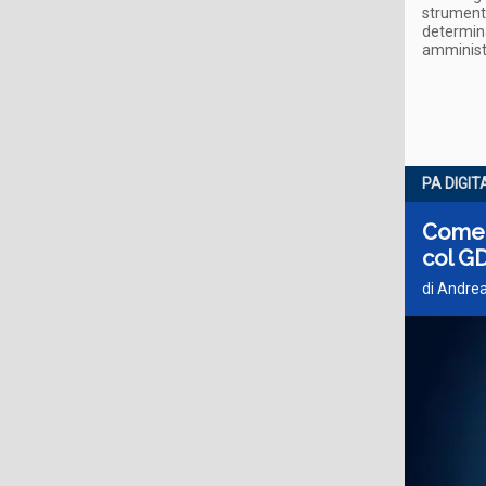
strumenti
determina
amministr
PA DIGIT
Come 
col G
di Andrea