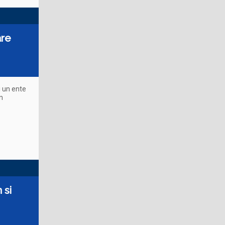
are
i un ente
un
 si