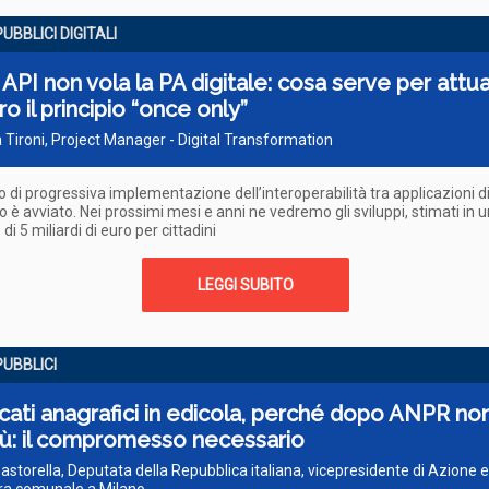
PUBBLICI DIGITALI
API non vola la PA digitale: cosa serve per attu
o il principio “once only”
 Tironi, Project Manager - Digital Transformation
so di progressiva implementazione dell’interoperabilità tra applicazioni d
no è avviato. Nei prossimi mesi e anni ne vedremo gli sviluppi, stimati in 
di 5 miliardi di euro per cittadini
LEGGI SUBITO
PUBBLICI
icati anagrafici in edicola, perché dopo ANPR non
iù: il compromesso necessario
 Pastorella, Deputata della Repubblica italiana, vicepresidente di Azione e