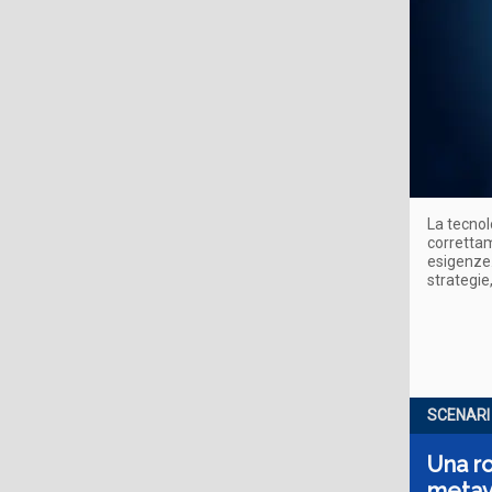
La tecnol
correttam
esigenze.
strategie,
SCENARI
Una ro
metave