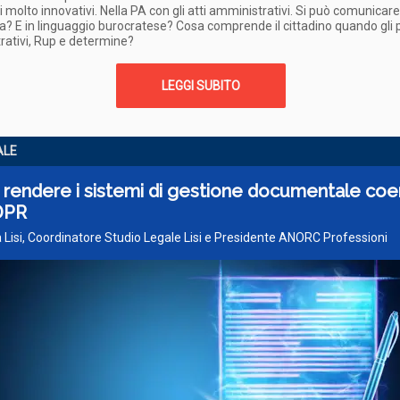
 molto innovativi. Nella PA con gli atti amministrativi. Si può comunicar
? E in linguaggio burocratese? Cosa comprende il cittadino quando gli par
ativi, Rup e determine?
LEGGI SUBITO
ALE
rendere i sistemi di gestione documentale coe
DPR
 Lisi, Coordinatore Studio Legale Lisi e Presidente ANORC Professioni