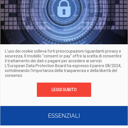
L'uso dei cookie solleva forti preoccupazioni riguardanti privacy e
sicurezza. Il modello "consent or pay" offre la scelta di consentire
il trattamento dei dati o pagare per accedere ai servizi.
L'European Data Protection Board ha espresso il parere 08/2024,
sottolineando l'importanza della trasparenza e della libertà del
consenso
LEGGI SUBITO
ESSENZIALI