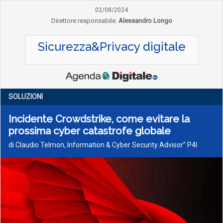
02/08/2024
Direttore responsabile:
Alessandro Longo
Sicurezza&Privacy digitale
SOLUZIONI
Incidente Crowdstrike, come evitare la
prossima cyber catastrofe globale
di Claudio Telmon, Information & Cyber Security Advisor” P4I