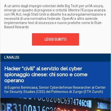
A un anno dagli impegni volontari delle Big Tech per un'IA sicura,
emerge un quadro di progressi e criticità. Mentre l’Europa avanza
con l'AI Act, negli Stati Uniti si dibatte tra autoregolamentazione e
necessità di una normativa federale. OpenAI e altre aziende
implementano test di sicurezza e nuove pratiche come le Rule-
Based Rewards
LEGGI SUBITO
L'ANALISI
Hacker “civili” al servizio del cyber
spionaggio cinese: chi sono e come
operano
di Eugenio Benincasa, Senior Cyberdefense Researcher al Center
for Security Studies (CSS) del Politecnico di Zurigo (ETH Zurich)