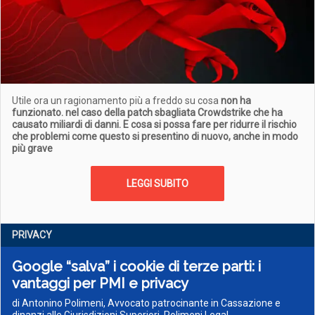
Utile ora un ragionamento più a freddo su cosa
non ha
funzionato. nel caso della patch sbagliata Crowdstrike che ha
causato miliardi di danni.
E cosa si possa fare per ridurre il rischio
che problemi come questo si presentino di nuovo, anche in modo
più grave
LEGGI SUBITO
PRIVACY
Google “salva” i cookie di terze parti: i
vantaggi per PMI e privacy
di Antonino Polimeni, Avvocato patrocinante in Cassazione e