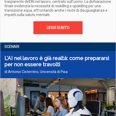
trasparente dell'AI nel lavoro, centrato sull'uomo. La dichiarazione
finale evidenzia la necessità di reskilling e upskilling per una
transizione equa, affrontando anche i rischi di disuguaglianze e
impatti sulla salute mentale
LEGGI SUBITO
SCENARI
L’AI nel lavoro è già realtà: come prepararsi
per non essere travolti
di Antonio Cisternino, Università di Pisa