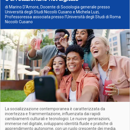
di Marino D'Amore, Docente di Sociologia generale presso
Università degli Studi Niccolò Cusano e Michela Luzi,
Professoressa associata presso l’Università degli Studi di Roma
Niccolò Cusano
La socializzazione contemporanea è caratterizzata da
incertezza e frammentazione, influenzata dai rapidi
cambiamenti culturali e tecnologici. Le nuove generazioni,
immerse nel digitale, sviluppano identità fluide e pratiche di
apprendimento autonome, con un ruolo crescente dei media.