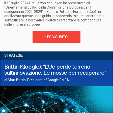
Il 18 luglio 2024 Ursula von der Leyen ha presentato gli
"Orientamenti politici della Commissione Europea per il
quinquennio 2024-2029". Il Centro Politiche Europee (Cep) ha
analizzato queste linee guida, proponendo misure concrete per
semplificare le normative digitali e rafforzare la competitività
delle imprese europee
LEGGI SUBITO
STRATEGIE
Brittin (Google): “L’Ue perde terreno
sull’innovazione. Le mosse per recuperare”
di Matt Brittin, President of Google EMEA