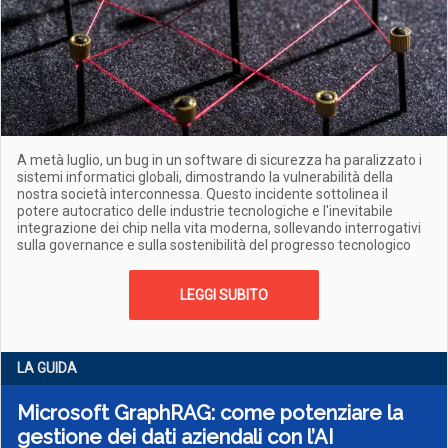
A metà luglio, un bug in un software di sicurezza ha paralizzato i
sistemi informatici globali, dimostrando la vulnerabilità della
nostra società interconnessa. Questo incidente sottolinea il
potere autocratico delle industrie tecnologiche e l'inevitabile
integrazione dei chip nella vita moderna, sollevando interrogativi
sulla governance e sulla sostenibilità del progresso tecnologico
LEGGI SUBITO
LA GUIDA
Microsoft GraphRAG: come potenziare la
gestione dei dati aziendali con l’AI