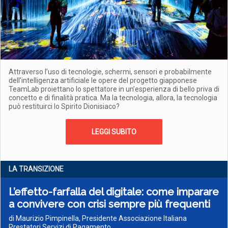
Attraverso l’uso di tecnologie, schermi, sensori e probabilmente
dell’intelligenza artificiale le opere del progetto giapponese
TeamLab proiettano lo spettatore in un’esperienza di bello priva di
concetto e di finalità pratica. Ma la tecnologia, allora, la tecnologia
può restituirci lo Spirito Dionisiaco?
LEGGI SUBITO
LA TRANSIZIONE
L’effetto-farfalla del digitale: come imparare
a convivere con crisi sempre più frequenti
di Maurizio Pimpinella, Presidente Associazione Italiana
Prestatori Servizi di Pagamento