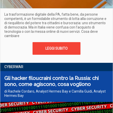
La trasformazione digitale della PA, fatta bene, da persone
competenti, è un formidabile strumento di lotta alla corruzione e
di riequilibrio del potere tra cittadini e burocrazia: uno strumento
di democrazia. Ma in Italia viene confusa con l’acquisto di
tecnologia o con la messa online di nuovi servizi. Cosa deve
cambiare
LEGGI SUBITO
CYBERWAR
Gli hacker filoucraini contro la Russia: chi
sono, come agiscono, cosa vogliono
di Rachele Cordaro, Analyst Hermes Bay e Camilla Guidi, Analyst
Hermes Bay