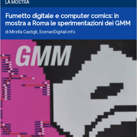
LA MOSTRA
Fumetto digitale e computer comics: in
mostra a Roma le sperimentazioni dei GMM
di Mirella Castigli, ScenariDigitali.info