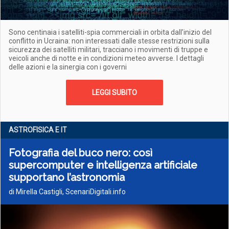
Sono centinaia i satelliti-spia commerciali in orbita dall’inizio del
conflitto in Ucraina: non interessati dalle stesse restrizioni sulla
sicurezza dei satelliti militari, tracciano i movimenti di truppe e
veicoli anche di notte e in condizioni meteo avverse. I dettagli
delle azioni e la sinergia con i governi
LEGGI SUBITO
ASTROFISICA E IT
Fotografia del buco nero: così
supercomputer e intelligenza artificiale
supportano l’astronomia
di Mirella Castigli, ScenariDigitali.info