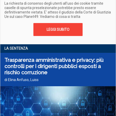
La richiesta di consenso degli utenti all'uso dei cookie tramite
caselle di spunta preselezionate potrebbe presto essere
definitivamente vietata. E' atteso il giudizio della Corte di Giustizia
Ue sul caso Planet49. Vediamo di cosa si tratta
LEGGI SUBITO
LA SENTENZA
Trasparenza amministrativa e privacy: più
controlli per i dirigenti pubblici esposti a
rischio corruzione
di Elina Anfuso, Luiss