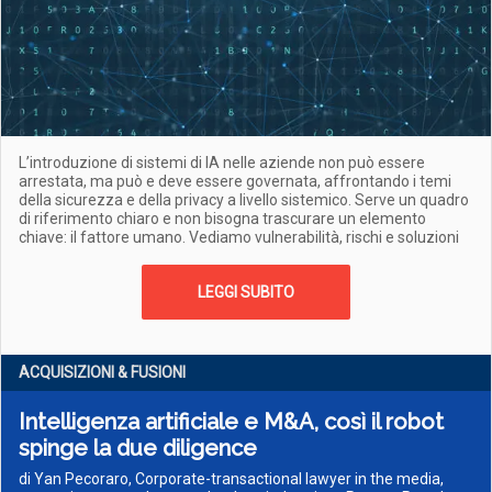
L’introduzione di sistemi di IA nelle aziende non può essere
arrestata, ma può e deve essere governata, affrontando i temi
della sicurezza e della privacy a livello sistemico. Serve un quadro
di riferimento chiaro e non bisogna trascurare un elemento
chiave: il fattore umano. Vediamo vulnerabilità, rischi e soluzioni
LEGGI SUBITO
ACQUISIZIONI & FUSIONI
Intelligenza artificiale e M&A, così il robot
spinge la due diligence
di Yan Pecoraro, Corporate-transactional lawyer in the media,