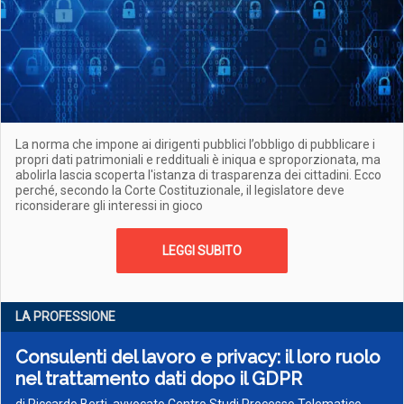
La norma che impone ai dirigenti pubblici l’obbligo di pubblicare i
propri dati patrimoniali e reddituali è iniqua e sproporzionata, ma
abolirla lascia scoperta l'istanza di trasparenza dei cittadini. Ecco
perché, secondo la Corte Costituzionale, il legislatore deve
riconsiderare gli interessi in gioco
LEGGI SUBITO
LA PROFESSIONE
Consulenti del lavoro e privacy: il loro ruolo
nel trattamento dati dopo il GDPR