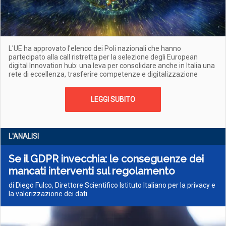
L'UE ha approvato l'elenco dei Poli nazionali che hanno
partecipato alla call ristretta per la selezione degli European
digital Innovation hub: una leva per consolidare anche in Italia una
rete di eccellenza, trasferire competenze e digitalizzazione
LEGGI SUBITO
L'ANALISI
Se il GDPR invecchia: le conseguenze dei
mancati interventi sul regolamento
di Diego Fulco, Direttore Scientifico Istituto Italiano per la privacy e
la valorizzazione dei dati