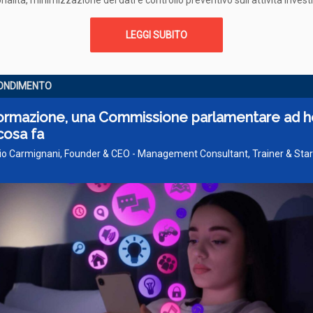
nalità, minimizzazione dei dati e controllo preventivo sull’attività invest
LEGGI SUBITO
ONDIMENTO
formazione, una Commissione parlamentare ad h
cosa fa
zio Carmignani, Founder & CEO - Management Consultant, Trainer & Sta