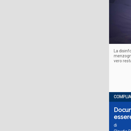
La disinf
menzogna 
vero rest
COMPLI
Docume
essere
di