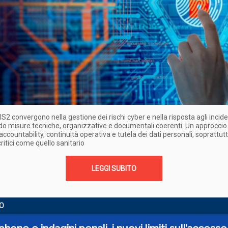
S2 convergono nella gestione dei rischi cyber e nella risposta agli incide
 misure tecniche, organizzative e documentali coerenti. Un approccio
accountability, continuità operativa e tutela dei dati personali, soprattut
critici come quello sanitario
LEGGI SUBITO
O