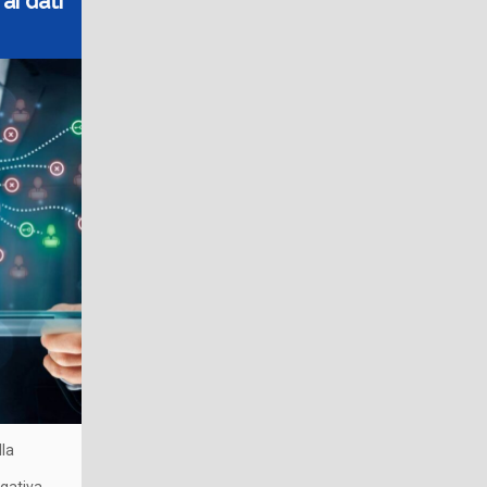
ai dati
lla