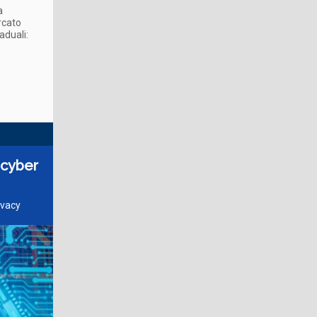
a
rcato
aduali:
 cyber
ivacy