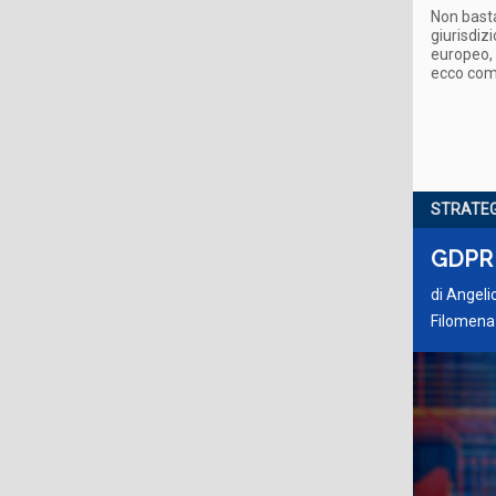
Non basta
giurisdiz
europeo, i
ecco co
STRATEG
GDPR e
di
Angelic
Filomena 