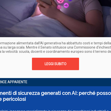
ormazione alimentata dall'AI generativa ha abbattuto costi e tempi della
su larga scala. Mentre il Senato istituisce una Commissione d'inchiesta
a la velocità: scuola, docenti e coordinamento europeo sono il terreno de
LEGGI SUBITO
ANCE APPARENTE
nti di sicurezza generati con AI: perché poss
 pericolosi