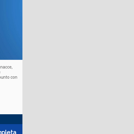
inacce,
e
 punto con
mpleta