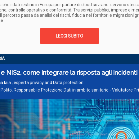
 che i dati restino in Europa per parlare di cloud sovrano: servono stess
ione, controllo operativo e conformità. Tra servizi pubblici, imprese e me
l percorso passa da analisi dei rischi, fiducia nei fornitori e migrazioni gr
me
LEGGI SUBITO
IA
 NIS2, come integrare la risposta agli incidenti
a Iaia , esperta privacy and Data protection
Polito, Responsabile Protezione Dati in ambito sanitario - Valutatore Pr