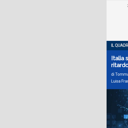
IL QUAD
Italia
ritard
di
Tommas
Luisa Fra