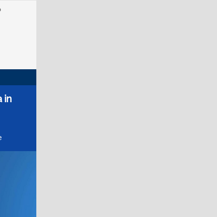
o
 in
e