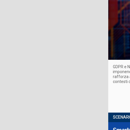
GDPR e NI
imponendo
rafforza 
contesti 
SCENARI