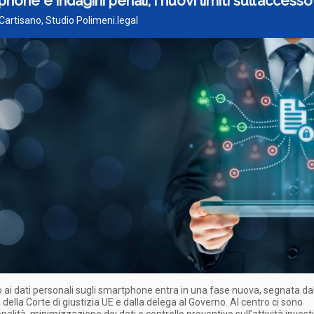
hone e indagini penali, i nuovi limiti sull’accesso 
Cartisano, Studio Polimeni.legal
 ai dati personali sugli smartphone entra in una fase nuova, segnata da
della Corte di giustizia UE e dalla delega al Governo. Al centro ci sono