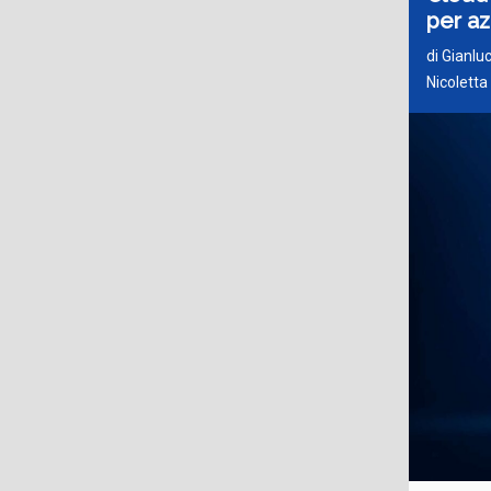
per a
di
Gianlu
Nicoletta