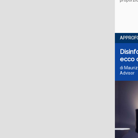
proporzio
APPROF
Disin
ecco 
di Mauri
Advisor