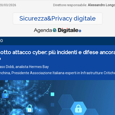
Direttore responsabile:
Alessandro Long
20/03/2026
Sicurezza&Privacy digitale
RO
 sotto attacco cyber: più incidenti e difese ancora
o
o Diddi, analista Hermes Bay
nchina, Presidente Associazione Italiana esperti in Infrastrutture Critich