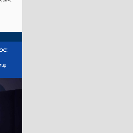
igativa
oc:
rtup