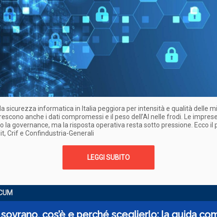
la sicurezza informatica in Italia peggiora per intensità e qualità delle m
escono anche i dati compromessi e il peso dell’AI nelle frodi. Le impres
o la governance, ma la risposta operativa resta sotto pressione. Ecco il
sit, Crif e Confindustria-Generali
LEGGI SUBITO
CUM
sovrano, cos’è e perché sceglierlo: la guida co