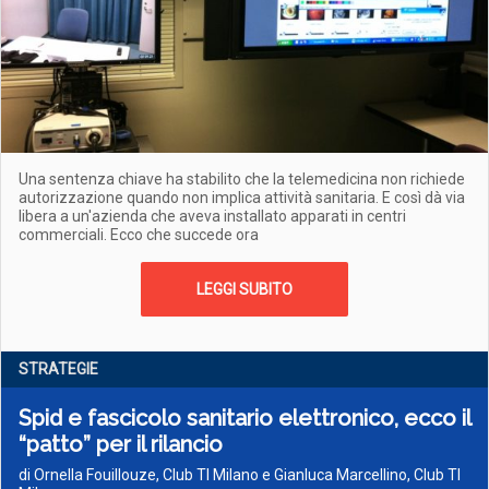
Una sentenza chiave ha stabilito che la telemedicina non richiede
autorizzazione quando non implica attività sanitaria. E così dà via
libera a un'azienda che aveva installato apparati in centri
commerciali. Ecco che succede ora
LEGGI SUBITO
STRATEGIE
Spid e fascicolo sanitario elettronico, ecco il
“patto” per il rilancio
di Ornella Fouillouze, Club TI Milano e Gianluca Marcellino, Club TI