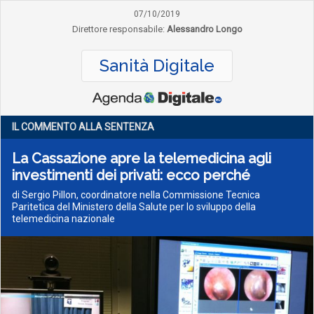
07/10/2019
Direttore responsabile:
Alessandro Longo
Sanità Digitale
IL COMMENTO ALLA SENTENZA
La Cassazione apre la telemedicina agli
investimenti dei privati: ecco perché
di Sergio Pillon, coordinatore nella Commissione Tecnica
Paritetica del Ministero della Salute per lo sviluppo della
telemedicina nazionale