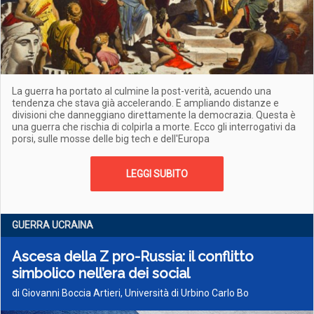
La guerra ha portato al culmine la post-verità, acuendo una
tendenza che stava già accelerando. E ampliando distanze e
divisioni che danneggiano direttamente la democrazia. Questa è
una guerra che rischia di colpirla a morte. Ecco gli interrogativi da
porsi, sulle mosse delle big tech e dell'Europa
LEGGI SUBITO
GUERRA UCRAINA
Ascesa della Z pro-Russia: il conflitto
simbolico nell’era dei social
di Giovanni Boccia Artieri, Università di Urbino Carlo Bo