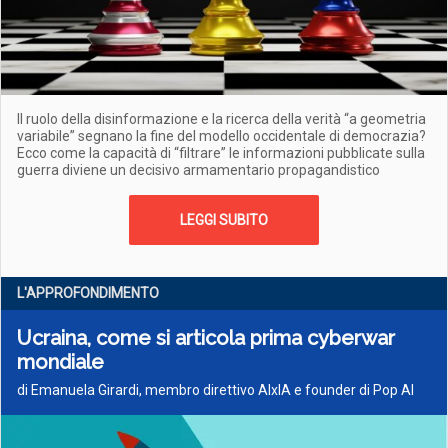
Il ruolo della disinformazione e la ricerca della verità “a geometria
variabile” segnano la fine del modello occidentale di democrazia?
Ecco come la capacità di “filtrare” le informazioni pubblicate sulla
guerra diviene un decisivo armamentario propagandistico
LEGGI SUBITO
L'APPROFONDIMENTO
Ucraina, come si articola prima cyberwar
mondiale
di Emanuela Girardi, membro direttivo AIxIA e founder di Pop AI