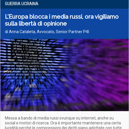
GUERRA UCRAINA
L’Europa blocca i media russi, ora vigiliamo
sulla libertà di opinione
di Anna Cataleta, Avvocato, Senior Partner P4I
Messa a bando di media russi ovunque su internet, anche su
social e motori di ricerca. Ora è importante mantenere una certa
lucidità perché le compressioni dei diritti siano adottate con tutte