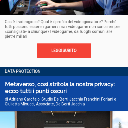
Cos’è il videogioco? Qual è il profilo del videogiocatore? Perché
tutti possono essere «gamer» ma i videogame non sono sempre
«consigliati» a chiunque? I videogame, dai luoghi comuni alle
pietre miliari
LEGGI SUBITO
DATA PROTECTION
Metaverso, così stritola la nostra privacy:
ecco tutti i punti oscuri
di Adriano Garofalo, Studio De Berti Jacchia Franchini Forlani e
Giulietta Minucci, Associate, De Berti Jacchia