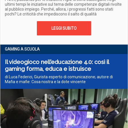
ultimi tempi le iniziative sul tema delle competenze digitali rivolte
al pubblico impiego. Perché, allora, i progressi fatti sono stati
pochi? Le criticità che impediscono il salto di qualità
LEGGI SUBITO
GAMING A SCUOLA
Il videogioco nell’educazione 4.0: così il
gaming forma, educa e istruisce
di Luca Federici, Giurista esperto di comunicazione; autore di
Mafia e mafie: Cosa nostra e la dote vincente