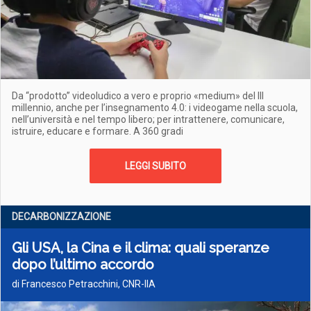
Da “prodotto” videoludico a vero e proprio «medium» del III
millennio, anche per l’insegnamento 4.0: i videogame nella scuola,
nell’università e nel tempo libero; per intrattenere, comunicare,
istruire, educare e formare. A 360 gradi
LEGGI SUBITO
DECARBONIZZAZIONE
Gli USA, la Cina e il clima: quali speranze
dopo l’ultimo accordo
di Francesco Petracchini, CNR-IIA