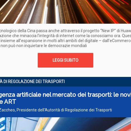
tecnologico della Cina passa anche attraverso il progetto “New IP” di Huaw
azione che minaccia l’integrità di internet come la conosciamo ora. Que
 insieme all’espansione in molti altri ambiti del digitale – dall’eCommerc
 non può non inquietare le democrazie mondiali
LEGGI SUBITO
À DI REGOLAZIONE DEI TRASPORTI
igenza artificiale nel mercato dei trasporti: le nov
le ART
 Zaccheo, Presidente dell’Autorità di Regolazione dei Trasporti