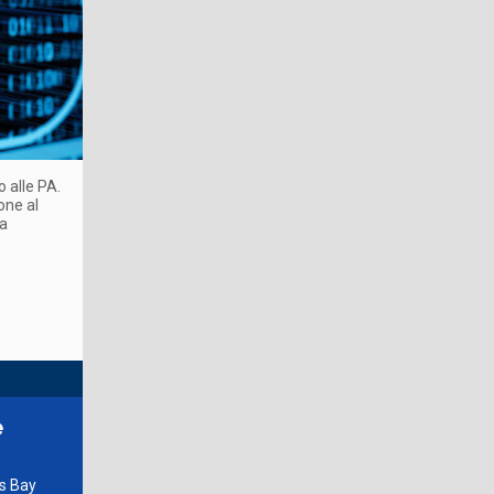
o alle PA.
one al
ma
e
es Bay