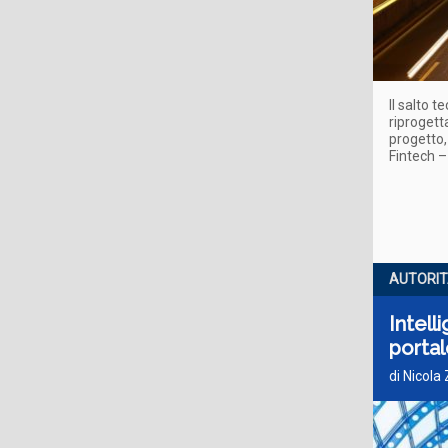
Il salto 
riprogett
progetto,
Fintech –
AUTORIT
Intell
porta
di Nicola