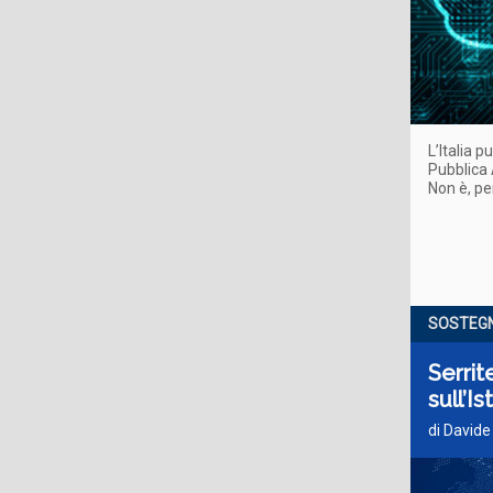
L’Italia 
Pubblica 
Non è, p
SOSTEGN
Serrit
sull’Is
di Davide