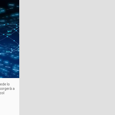
vede lo
 sorgerà a
col