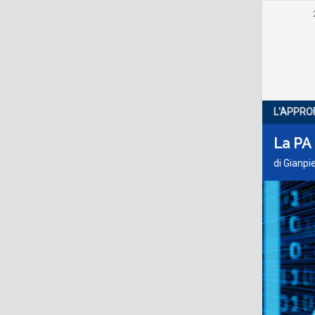
L'APPRO
La PA 
di Gianpi