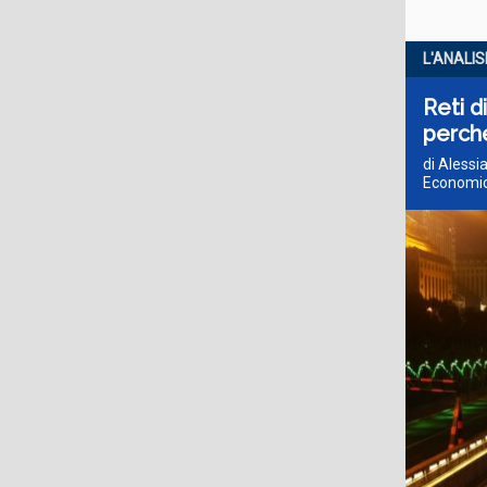
L'ANALIS
Reti d
perch
di Alessi
Economics