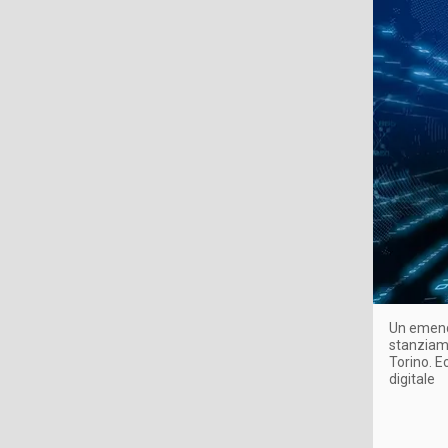
Un emenda
stanziamen
Torino. E
digitale