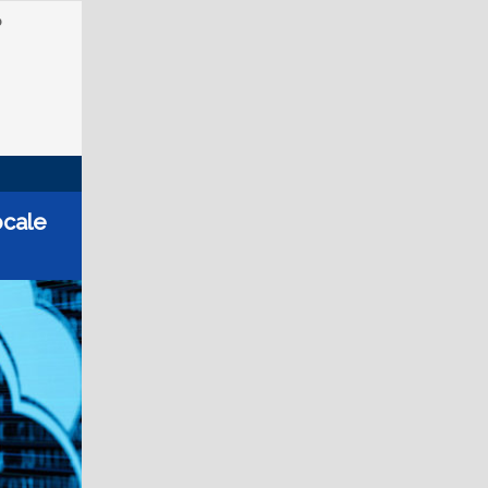
o
pocale