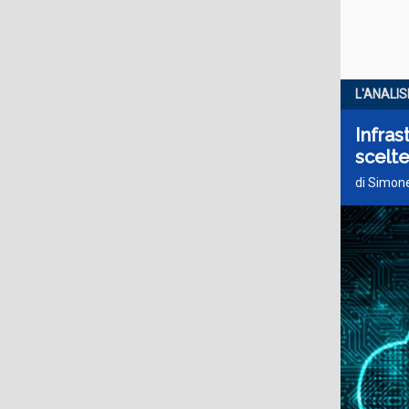
L'ANALIS
Infras
scelt
di Simone