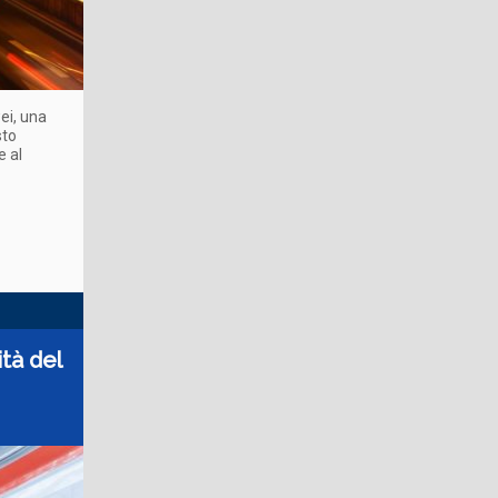
ei, una
sto
e al
ità del