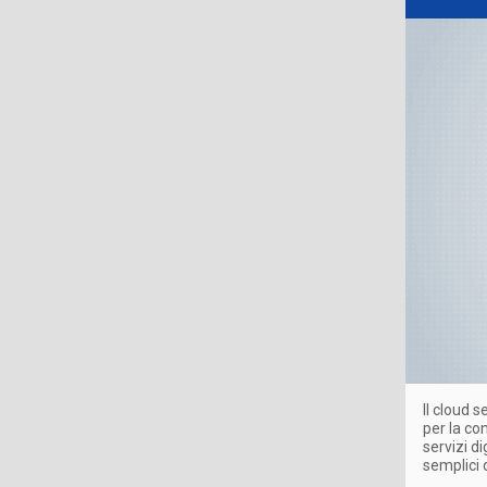
Il cloud 
per la co
servizi d
semplici 