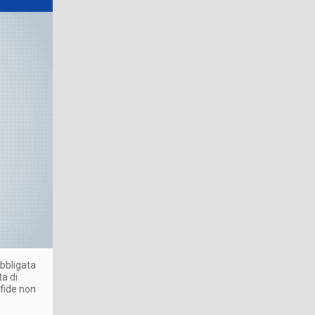
obbligata
ta di
sfide non