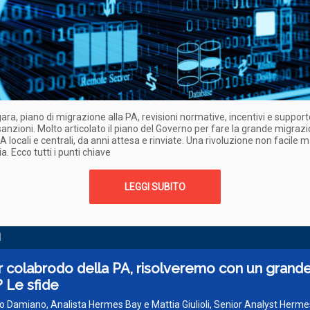
gara, piano di migrazione alla PA, revisioni normative, incentivi e support
 sanzioni. Molto articolato il piano del Governo per fare la grande migrazi
PA locali e centrali, da anni attesa e rinviate. Una rivoluzione non facile 
a. Ecco tutti i punti chiave
LEGGI SUBITO
I
 colabrodo della PA, risolveremo con un grand
 Le sfide
o Damiano, Analista Hermes Bay e Mattia Giulioli, Senior Analyst Herm