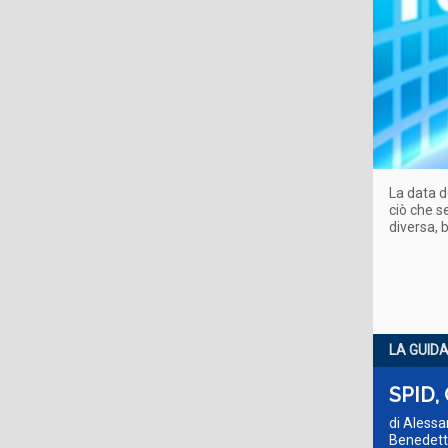
La data d
ciò che s
diversa, 
LA GUID
SPID,
di Alessa
Benedetto