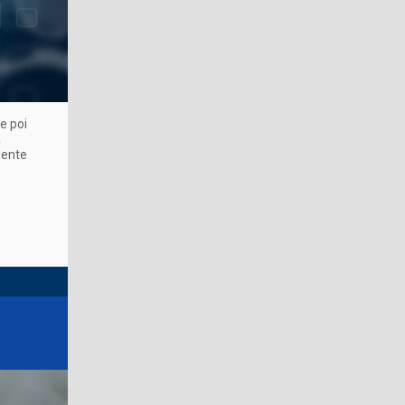
e poi
a
dente