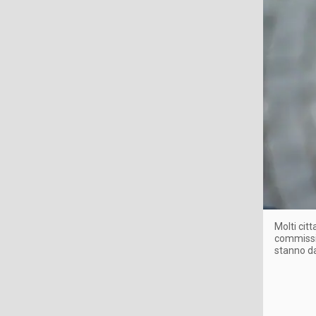
Molti cit
commissio
stanno d