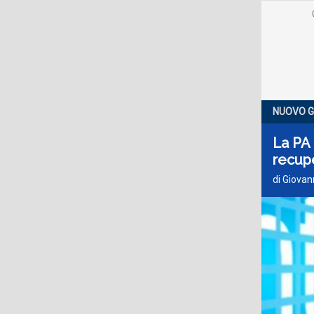
NUOVO 
La PA
recup
di Giovan