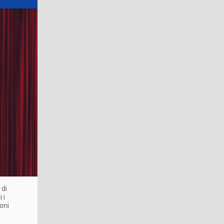
 di
 i
oni