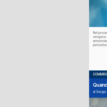
Nel proce
vengono p
annuncia
pericolo
COMMISS
Quando
di Sergio