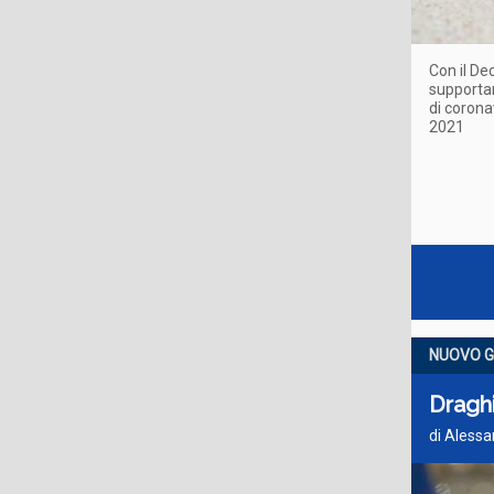
Con il De
supportar
di corona
2021
NUOVO 
Draghi
di Alessa