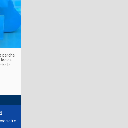
ca perché
 logica
trollo
1
sociati e