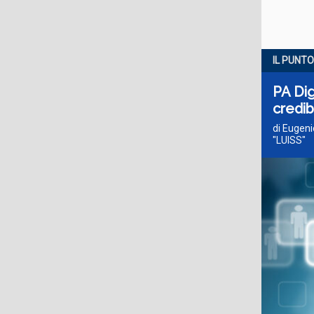
IL PUNTO
PA Dig
credibi
di Eugeni
"LUISS"