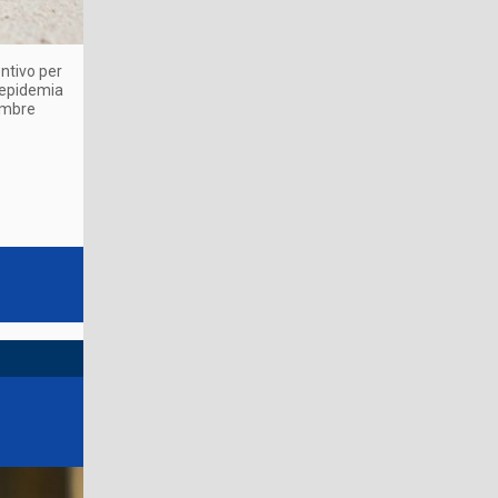
entivo per
l'epidemia
cembre