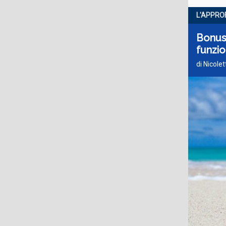
L'APPRO
Bonus
funzi
di Nicole