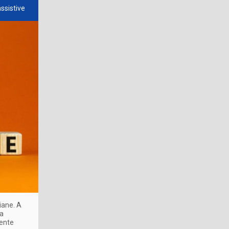
assistive
iane. A
da
mente