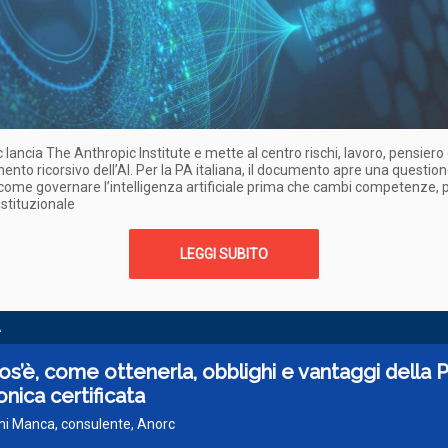
 lancia The Anthropic Institute e mette al centro rischi, lavoro, pensiero 
ento ricorsivo dell’AI. Per la PA italiana, il documento apre una questio
come governare l’intelligenza artificiale prima che cambi competenze, 
istituzionale
LEGGI SUBITO
A
os’è, come ottenerla, obblighi e vantaggi della 
onica certificata
ni Manca, consulente, Anorc