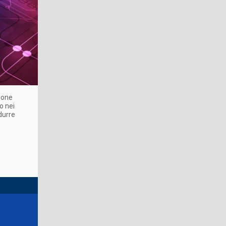
ione
o nei
durre