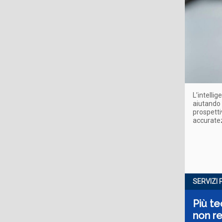
L’intellig
aiutando 
prospetti
accuratez
SERVIZI 
Più t
non r