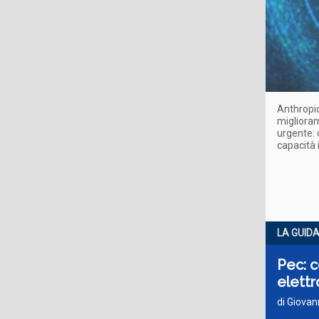
Anthropic
miglioram
urgente: 
capacità 
LA GUID
Pec: c
elettr
di Giovan