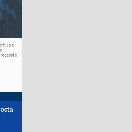
critico e
ne
processi e
Posta