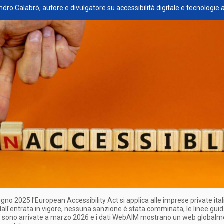
ndro Calabrò, autore e divulgatore su accessibilità digitale e tecnologie 
ugno 2025 l'European Accessibility Act si applica alle imprese private ital
all'entrata in vigore, nessuna sanzione è stata comminata, le linee gui
e sono arrivate a marzo 2026 e i dati WebAIM mostrano un web global