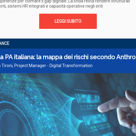
petenze per colmare il gap digitale. La sfida resta rendere strutturali
nti, sistemi HR integrati e capacità operative negli enti
LEGGI SUBITO
ANCE
la PA italiana: la mappa dei rischi secondo Anthro
 Tironi, Project Manager - Digital Transformation