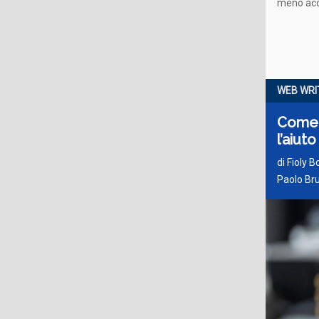
meno acc
WEB WRI
Come s
l’aiuto
di
Fioly 
Paolo Br