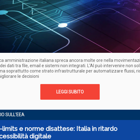
ica amministrazione italiana spreca ancora molte ore nella movimentaz
i dati tra file, email e sistemi non integrati. L’AI può intervenire non sol
ma soprattutto come strato infrastrutturale per automatizzare flussi, ri
igliorare le decisioni
LEGGI SUBITO
CIO SULL'EEA
f-limits e norme disattese: Italia in ritardo
cessibilità digitale