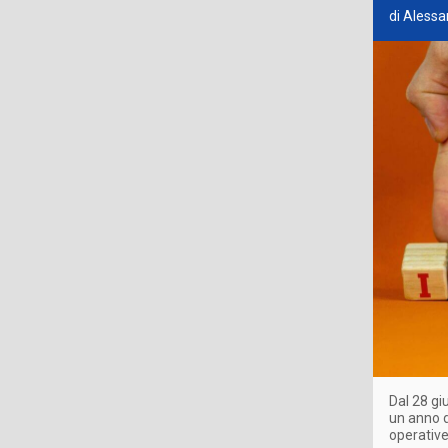
di Alessa
Dal 28 gi
un anno d
operativ