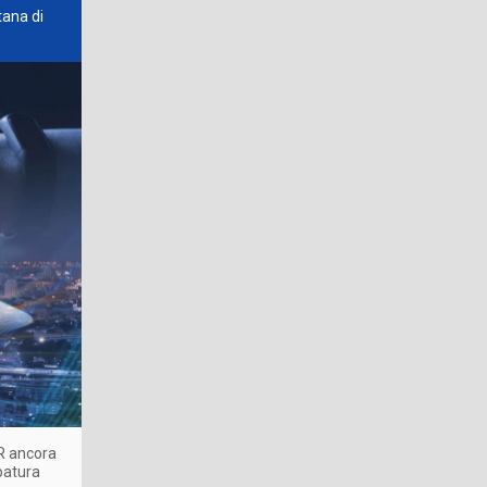
tana di
RR ancora
patura