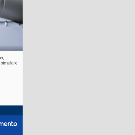
ci,
, simulare
amento