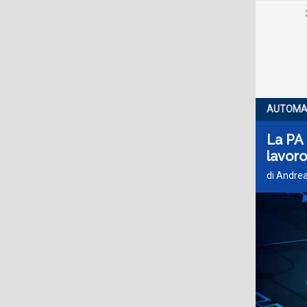
AUTOMA
La PA 
lavoro 
di Andrea