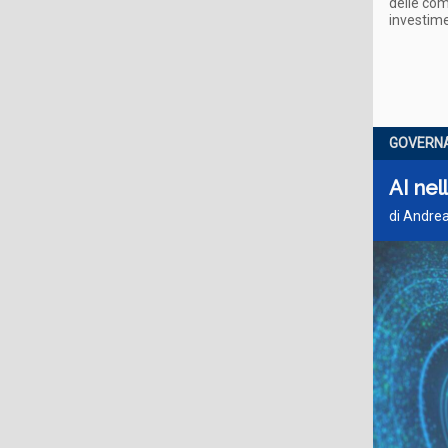
delle com
investime
GOVERN
AI nel
di Andrea