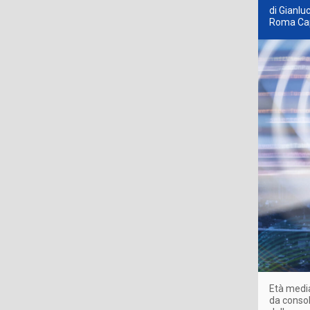
di Gianlu
Roma Cap
Età media
da consol