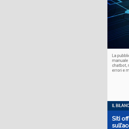
La pubbl
manuale de
chatbot, 
errori e m
IL BILAN
Siti of
sull’ac