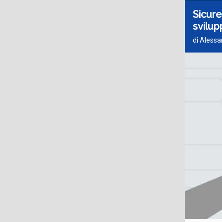
Sicure
svilup
di Alessa