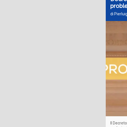
probl
di Pierlui
Il Decret