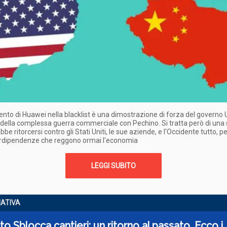
ento di Huawei nella blacklist è una dimostrazione di forza del governo 
della complessa guerra commerciale con Pechino. Si tratta però di una 
be ritorcersi contro gli Stati Uniti, le sue aziende, e l'Occidente tutto, pe
terdipendenze che reggono ormai l'economia
LEGGI SUBITO
ATIVA
o Sblocca cantieri: un ritorno al passato. Ecco i