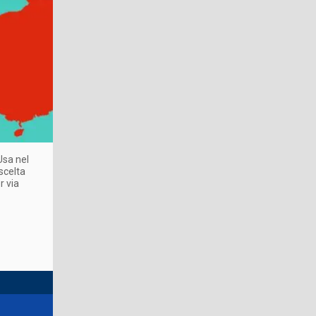
Usa nel
scelta
r via