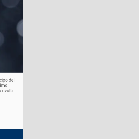
cipo del
rimo
 rivolti