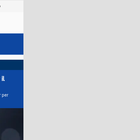
o
il
r per