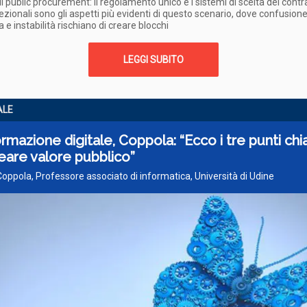
i public procurement: il regolamento unico e i sistemi di scelta del cont
ezionali sono gli aspetti più evidenti di questo scenario, dove confusion
 e instabilità rischiano di creare blocchi
LEGGI SUBITO
ALE
rmazione digitale, Coppola: “Ecco i tre punti ch
eare valore pubblico”
Coppola, Professore associato di informatica, Università di Udine