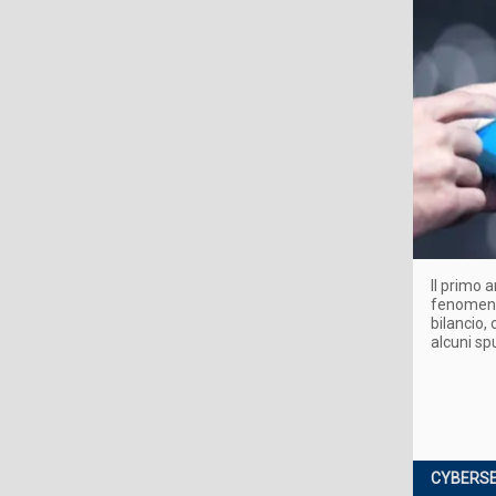
Il primo 
fenomeno 
bilancio, 
alcuni spu
CYBERSE