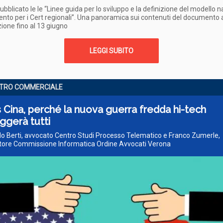
ubblicato le le “Linee guida per lo sviluppo e la definizione del modello 
mento per i Cert regionali”. Una panoramica sui contenuti del documento 
ione fino al 13 giugno
LEGGI SUBITO
TRO COMMERCIALE
 Cina, perché la nuova guerra fredda hi-tech
ggerà tutti
do Berti, avvocato Centro Studi Processo Telematico e Franco Zumerle,
tore Commissione Informatica Ordine Avvocati Verona