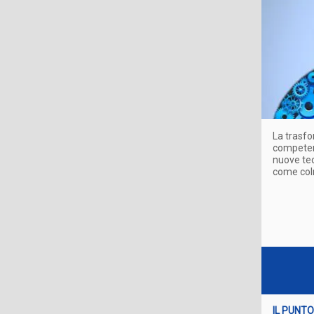
La trasfo
competenz
nuove tec
come colm
IL PUNTO