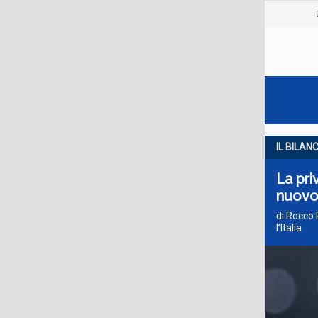
IL BILAN
La pri
nuovo
di Rocco 
l’Italia