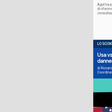
Agid ha p
di riferi
consultaz
LO SCON
Usa vs
danne
di Riccar
Coordina