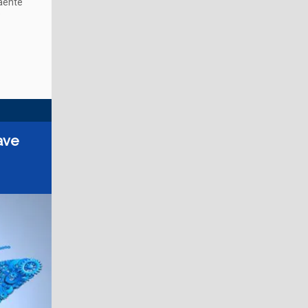
raente
e
iave