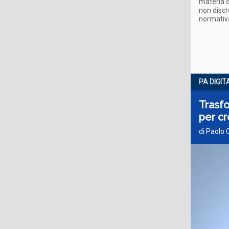
materia d
non discr
normativa
PA DIGIT
Trasfo
per cr
di Paolo 