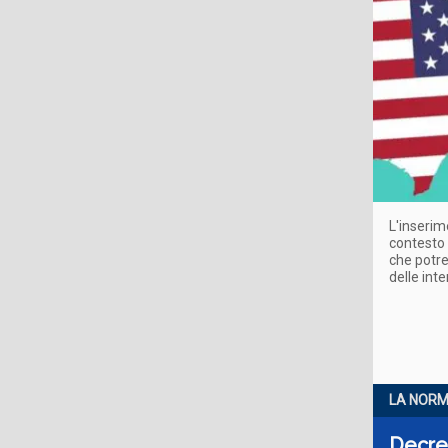
L'inserim
contesto 
che potreb
delle in
LA NORM
Decret