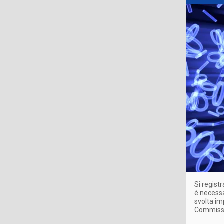
Si regist
è necess
svolta im
Commissio