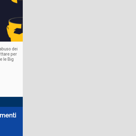
abuso dei
ottare per
e le Big
amenti