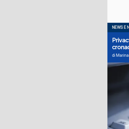
NEWS E 
Privac
crona
di Marina