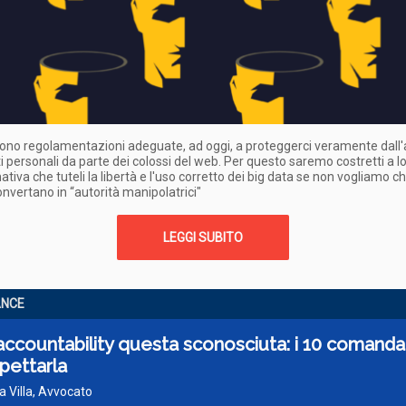
ono regolamentazioni adeguate, ad oggi, a proteggerci veramente dall'
ti personali da parte dei colossi del web. Per questo saremo costretti a l
tiva che tuteli la libertà e l'uso corretto dei big data se non vogliamo ch
onvertano in “autorità manipolatrici"
LEGGI SUBITO
ANCE
accountability questa sconosciuta: i 10 comand
spettarla
a Villa, Avvocato