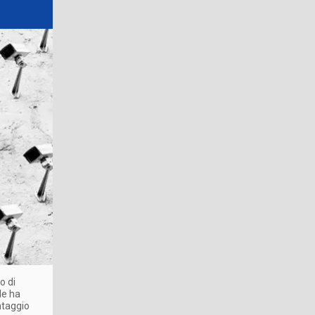
o di
ale ha
ntaggio