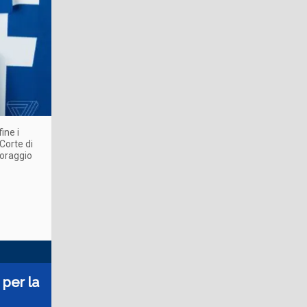
ine i
Corte di
toraggio
 per la