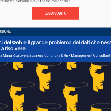
tra libertà. Servono nuove regole, ma non solo
LEGGI SUBITO
SSIONE
i del web e il grande problema dei dati che ne
 a risolvere
ca Maria Rita Livelli, Business Continuity & Risk Management Consultant