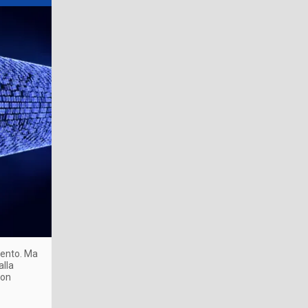
mento. Ma
alla
ion