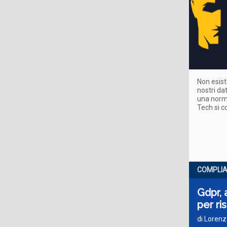
Non esist
nostri da
una norma
Tech si c
COMPLI
Gdpr, 
per ri
di Lorenz