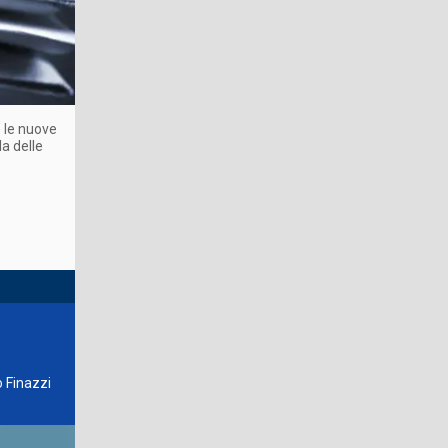
e le nuove
la delle
o Finazzi