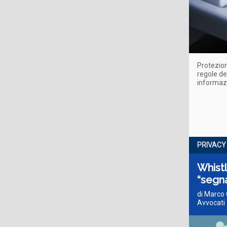
Protezion
regole de
informazi
PRIVACY
Whistl
“segna
di Marco 
Avvocati 