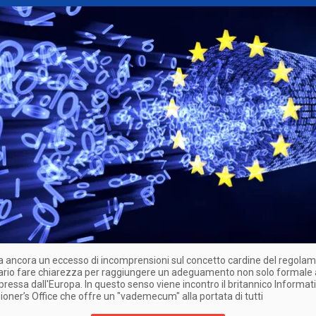
ra ancora un eccesso di incomprensioni sul concetto cardine del regola
ario fare chiarezza per raggiungere un adeguamento non solo formale 
pressa dall'Europa. In questo senso viene incontro il britannico Informat
ner’s Office che offre un "vademecum" alla portata di tutti