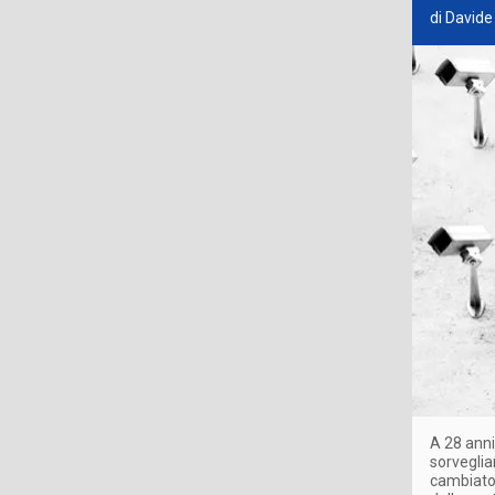
di Davide 
A 28 anni
sorveglian
cambiato 