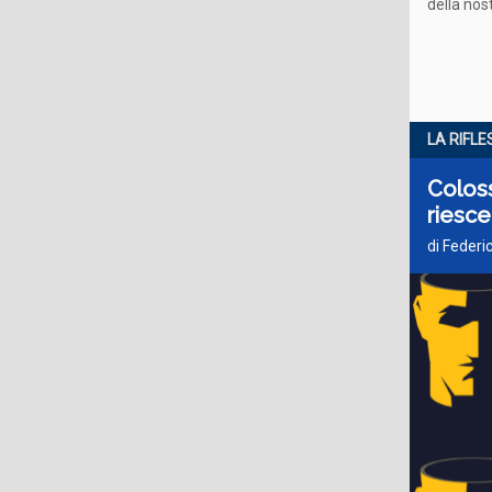
della nos
LA RIFLE
Coloss
riesce
di Federi