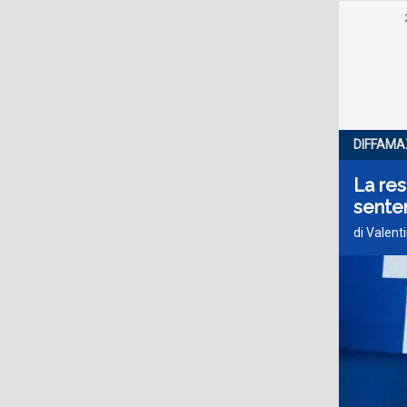
DIFFAMA
La res
sente
di Valent