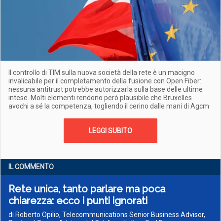
Il controllo di TIM sulla nuova società della rete è un macigno
invalicabile per il completamento della fusione con Open Fiber:
nessuna antitrust potrebbe autorizzarla sulla base delle ultime
intese. Molti elementi rendono però plausibile che Bruxelles
avochi a sé la competenza, togliendo il cerino dalle mani di Agcm
LEGGI SUBITO
IL COMMENTO
Rete unica, tanto parlare ma poca
chiarezza: ecco i punti ignorati
di Roberto Opilio, Telecommunications Senior Business Advisor,