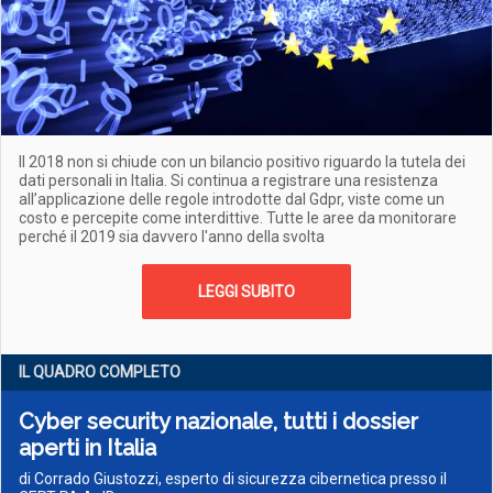
Il 2018 non si chiude con un bilancio positivo riguardo la tutela dei
dati personali in Italia. Si continua a registrare una resistenza
all’applicazione delle regole introdotte dal Gdpr, viste come un
costo e percepite come interdittive. Tutte le aree da monitorare
perché il 2019 sia davvero l'anno della svolta
LEGGI SUBITO
IL QUADRO COMPLETO
Cyber security nazionale, tutti i dossier
aperti in Italia
di Corrado Giustozzi, esperto di sicurezza cibernetica presso il