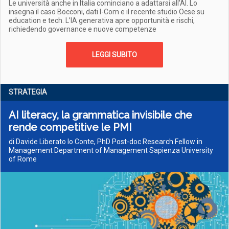
Le università anche in Italia cominciano a adattarsi all'AI. Lo
insegna il caso Bocconi, dati I-Com e il recente studio Ocse su
education e tech. L’IA generativa apre opportunità e rischi,
richiedendo governance e nuove competenze
LEGGI SUBITO
STRATEGIA
AI literacy, la grammatica invisibile che
rende competitive le PMI
di Davide Liberato lo Conte, PhD Post-doc Research Fellow in
Management Department of Management Sapienza University
of Rome