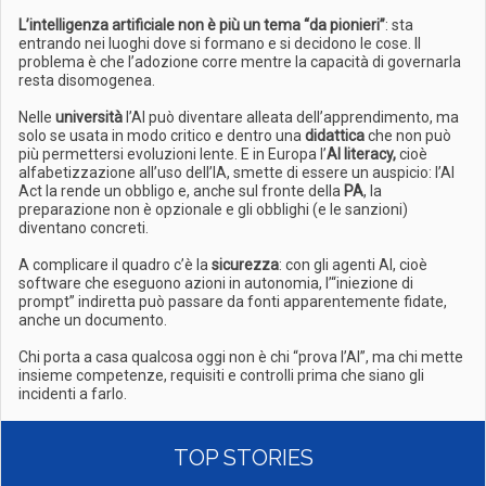
L’intelligenza artificiale non è più un tema “da pionieri”
: sta
entrando nei luoghi dove si formano e si decidono le cose. Il
problema è che l’adozione corre mentre la capacità di governarla
resta disomogenea.
Nelle
università
l’AI può diventare alleata dell’apprendimento, ma
solo se usata in modo critico e dentro una
didattica
che non può
più permettersi evoluzioni lente. E in Europa l’
AI literacy,
cioè
alfabetizzazione all’uso dell’IA, smette di essere un auspicio: l’AI
Act la rende un obbligo e, anche sul fronte della
PA
, la
preparazione non è opzionale e gli obblighi (e le sanzioni)
diventano concreti.
A complicare il quadro c’è la
sicurezza
: con gli agenti AI, cioè
software che eseguono azioni in autonomia, l’“iniezione di
prompt” indiretta può passare da fonti apparentemente fidate,
anche un documento.
Chi porta a casa qualcosa oggi non è chi “prova l’AI”, ma chi mette
insieme competenze, requisiti e controlli prima che siano gli
incidenti a farlo.
TOP STORIES