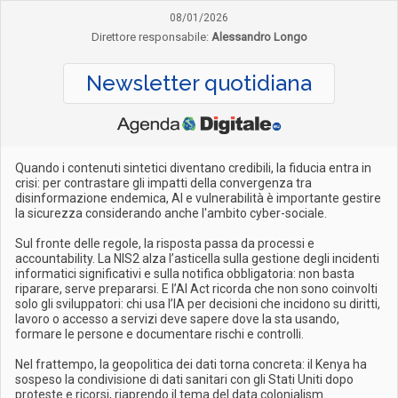
08/01/2026
Direttore responsabile:
Alessandro Longo
Newsletter quotidiana
Quando i contenuti sintetici diventano credibili, la fiducia entra in
crisi: per contrastare gli impatti della convergenza tra
disinformazione endemica, AI e vulnerabilità è importante gestire
la sicurezza considerando anche l'ambito cyber-sociale.
Sul fronte delle regole, la risposta passa da processi e
accountability. La NIS2 alza l’asticella sulla gestione degli incidenti
informatici significativi e sulla notifica obbligatoria: non basta
riparare, serve prepararsi. E l’AI Act ricorda che non sono coinvolti
solo gli sviluppatori: chi usa l’IA per decisioni che incidono su diritti,
lavoro o accesso a servizi deve sapere dove la sta usando,
formare le persone e documentare rischi e controlli.
Nel frattempo, la geopolitica dei dati torna concreta: il Kenya ha
sospeso la condivisione di dati sanitari con gli Stati Uniti dopo
proteste e ricorsi, riaprendo il tema del data colonialism.