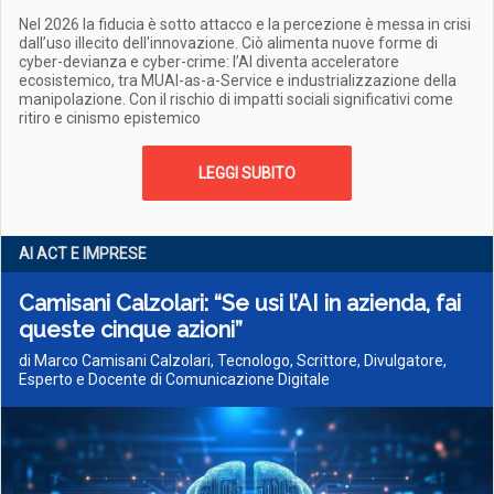
Nel 2026 la fiducia è sotto attacco e la percezione è messa in crisi
dall’uso illecito dell'innovazione. Ciò alimenta nuove forme di
cyber-devianza e cyber-crime: l’AI diventa acceleratore
ecosistemico, tra MUAI-as-a-Service e industrializzazione della
manipolazione. Con il rischio di impatti sociali significativi come
ritiro e cinismo epistemico
LEGGI SUBITO
AI ACT E IMPRESE
Camisani Calzolari: “Se usi l’AI in azienda, fai
queste cinque azioni”
di Marco Camisani Calzolari, Tecnologo, Scrittore, Divulgatore,
Esperto e Docente di Comunicazione Digitale