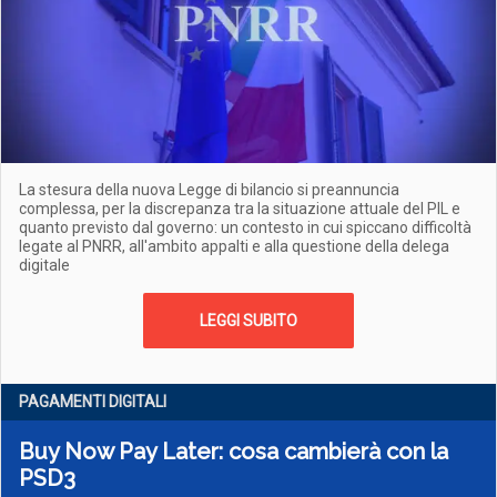
La stesura della nuova Legge di bilancio si preannuncia
complessa, per la discrepanza tra la situazione attuale del PIL e
quanto previsto dal governo: un contesto in cui spiccano difficoltà
legate al PNRR, all'ambito appalti e alla questione della delega
digitale
LEGGI SUBITO
PAGAMENTI DIGITALI
Buy Now Pay Later: cosa cambierà con la
PSD3