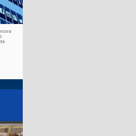
ancora
uò
ità