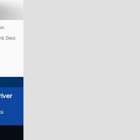
con
ti. Dieci
river
tà