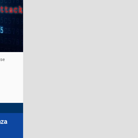
rse
nza