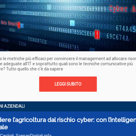
o le metriche più efficaci per convincere il management ad allocare riso
ie adeguate all'IT e soprattutto quali sono le tecniche comunicative più
e? Tutto quello che c'è da sapere
LEGGI SUBITO
I AZIENDALI
ere l’agricoltura dal rischio cyber: con l’intellige
iale
 Castigli, ScenariDigitali.info