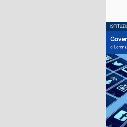
ISTITUZI
Govern
di Lorenz