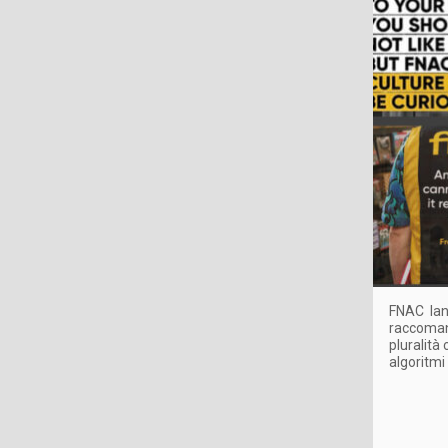
FNAC lanc
raccomand
pluralità
algoritmi