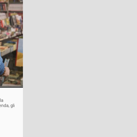
la
nda, gli