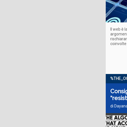
Il web è 
argomento 
rischiara
coinvolte
%THE_O
Consig
“resis
di Dayana