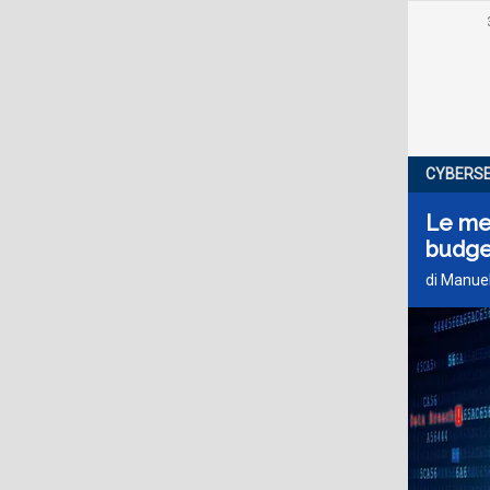
CYBERSE
Le met
budge
di Manuel