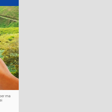
yber ma
ei