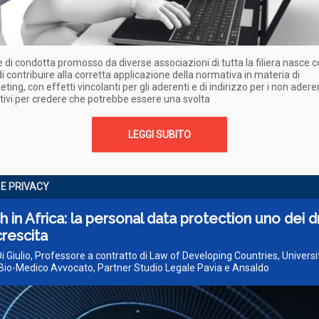
 di condotta promosso da diverse associazioni di tutta la filiera nasce 
 di contribuire alla corretta applicazione della normativa in materia di
ing, con effetti vincolanti per gli aderenti e di indirizzo per i non aderen
ivi per credere che potrebbe essere una svolta
LEGGI SUBITO
 E PRIVACY
h in Africa: la personal data protection uno dei d
crescita
Di Giulio, Professore a contratto di Law of Developing Countries, Universi
io-Medico Avvocato, Partner Studio Legale Pavia e Ansaldo