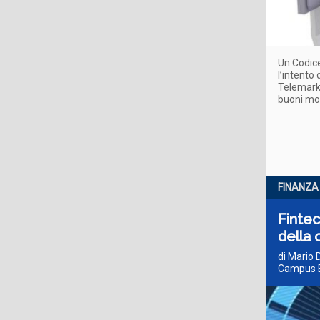
Un Codice
l’intento
Telemarket
buoni mot
FINANZA
Fintec
della 
di Mario 
Campus B