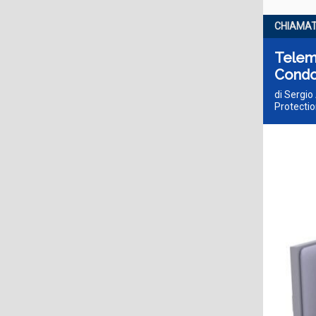
CHIAMAT
Telema
Condot
di Sergio
Protectio