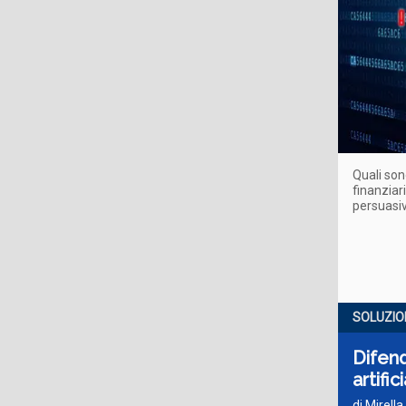
Quali son
finanziar
persuasiv
SOLUZION
Difend
artific
di Mirella