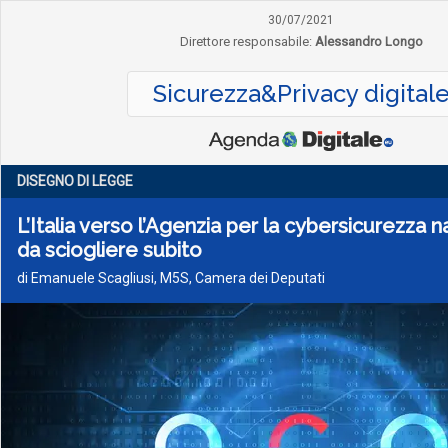
30/07/2021
Direttore responsabile:
Alessandro Longo
Sicurezza&Privacy digital
DISEGNO DI LEGGE
L’Italia verso l’Agenzia per la cybersicurezza na
da sciogliere subito
di Emanuele Scagliusi, M5S, Camera dei Deputati