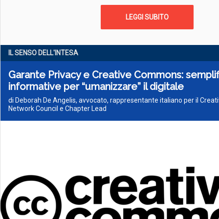
LEGGI SUBITO
IL SENSO DELL'INTESA
Garante Privacy e Creative Commons: semplif
informative per “umanizzare” il digitale
di Deborah De Angelis, avvocato, rappresentante italiano per il Cre
Network Council e Chapter Lead