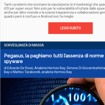
Tanti i problemi che incrinano la reputazione (e il marketing) che spac
iOS per super-sicuri. Non solo per le vulnerabilità sfruttate dallo s
anche per altre vicende e la scarsa trasparenza e collaborazione gene
quadro però è confuso e Android non fa meglio
LEGGI SUBITO
SORVEGLIANZA DI MASSA
Pegasus, la paghiamo tutti l’assenza di norme 
spyware
di Edoardo De Rossi, Analista Hermes Bay, Simone Di Giovambattista
Bay e Matteo Taraborelli, analista Hermes Bay