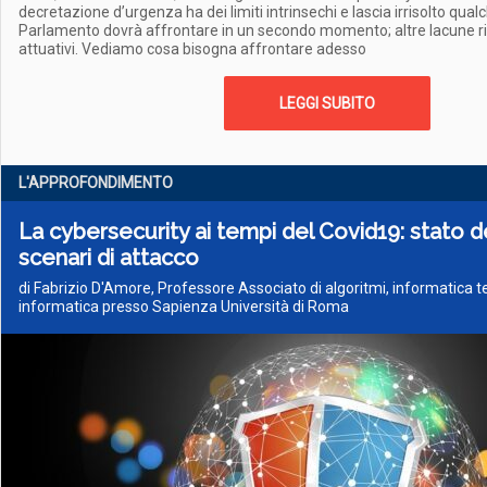
decretazione d’urgenza ha dei limiti intrinsechi e lascia irrisolto qualc
Parlamento dovrà affrontare in un secondo momento; altre lacune r
attuativi. Vediamo cosa bisogna affrontare adesso
LEGGI SUBITO
L'APPROFONDIMENTO
La cybersecurity ai tempi del Covid19: stato de
scenari di attacco
di Fabrizio D'Amore, Professore Associato di algoritmi, informatica t
informatica presso Sapienza Università di Roma