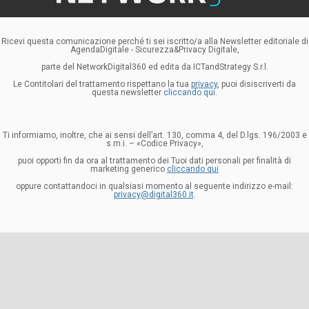
Ricevi questa comunicazione perché ti sei iscritto/a alla Newsletter editoriale di
AgendaDigitale - Sicurezza&Privacy Digitale,
parte del NetworkDigital360 ed edita da ICTandStrategy S.r.l.
Le Contitolari del trattamento rispettano la tua
privacy
, puoi disiscriverti da
questa newsletter
cliccando qui.
Ti informiamo, inoltre, che ai sensi dell’art. 130, comma 4, del D.lgs. 196/2003 e
s.m.i. – «Codice Privacy»,
puoi opporti fin da ora al trattamento dei Tuoi dati personali per finalità di
marketing generico
cliccando qui
oppure contattandoci in qualsiasi momento al seguente indirizzo e-mail:
privacy@digital360.it
.