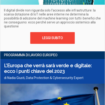
Il digital divide non riguarda solo l'accesso alle infrastrutture: la
scarsa dotazione di IoT nelle aree interne ne determina la
possibilità di adozione del machine learning con tutti i benefici che
ne conseguono: ecco perché serve un approccio sistemico alla
questione
LEGGI SUBITO
PROGRAMMA DI LAVORO EUROPEO
L’Europa che verrà sarà verde e digitale:
ecco i punti chiave del 2023
di Nadia Giusti, Data Protection & Cybersecurity Expert