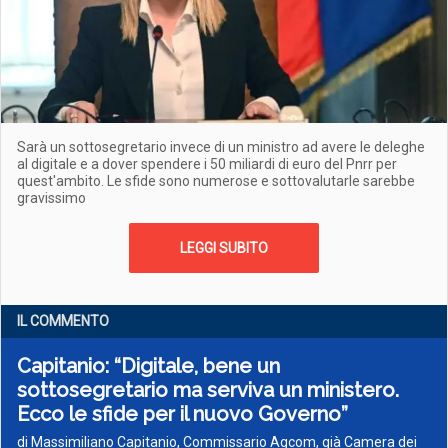
Sarà un sottosegretario invece di un ministro ad avere le deleghe
al digitale e a dover spendere i 50 miliardi di euro del Pnrr per
quest'ambito. Le sfide sono numerose e sottovalutarle sarebbe
gravissimo
LEGGI SUBITO
IL COMMENTO
Capitanio: “Digitale, bene un
sottosegretario ma serviva un ministero.
Ecco le sfide per il nuovo Governo”
di Massimiliano Capitanio, Commissario Agcom, già Camera dei