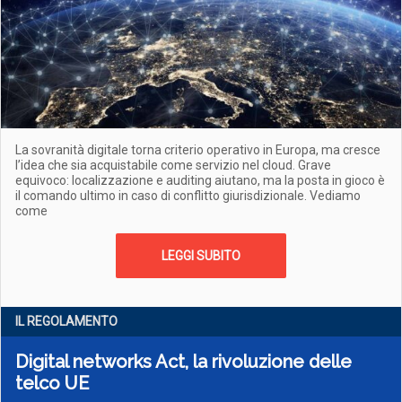
La sovranità digitale torna criterio operativo in Europa, ma cresce
l’idea che sia acquistabile come servizio nel cloud. Grave
equivoco: localizzazione e auditing aiutano, ma la posta in gioco è
il comando ultimo in caso di conflitto giurisdizionale. Vediamo
come
LEGGI SUBITO
IL REGOLAMENTO
Digital networks Act, la rivoluzione delle
telco UE