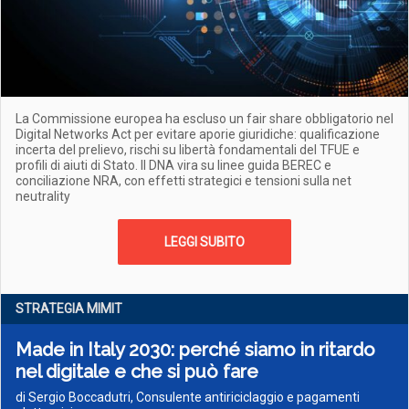
La Commissione europea ha escluso un fair share obbligatorio nel
Digital Networks Act per evitare aporie giuridiche: qualificazione
incerta del prelievo, rischi su libertà fondamentali del TFUE e
profili di aiuti di Stato. Il DNA vira su linee guida BEREC e
conciliazione NRA, con effetti strategici e tensioni sulla net
neutrality
LEGGI SUBITO
STRATEGIA MIMIT
Made in Italy 2030: perché siamo in ritardo
nel digitale e che si può fare
di Sergio Boccadutri, Consulente antiriciclaggio e pagamenti