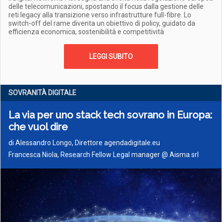
delle telecomunicazioni, spostando il focus dalla gestione delle
reti legacy alla transizione verso infrastrutture full-fibre. Lo
switch-off del rame diventa un obiettivo di policy, guidato da
efficienza economica, sostenibilità e competitività
LEGGI SUBITO
SOVRANITÀ DIGITALE
La via per uno stack tech sovrano in Europa:
che vuol dire
di
Alessandro Longo, Direttore agendadigitale.eu
Francesca Niola, Research Fellow Legal manager @ Aisma srl