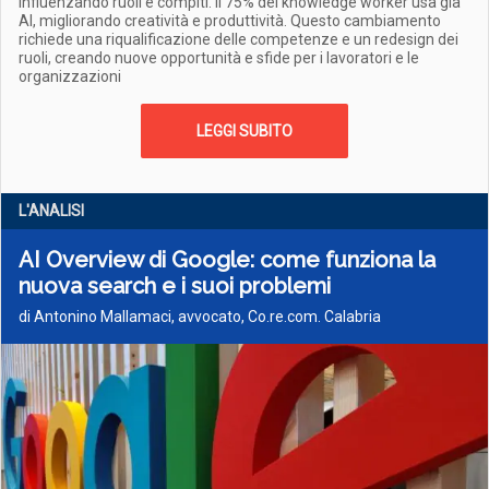
influenzando ruoli e compiti. Il 75% dei knowledge worker usa già
AI, migliorando creatività e produttività. Questo cambiamento
richiede una riqualificazione delle competenze e un redesign dei
ruoli, creando nuove opportunità e sfide per i lavoratori e le
organizzazioni
LEGGI SUBITO
L'ANALISI
AI Overview di Google: come funziona la
nuova search e i suoi problemi
di Antonino Mallamaci, avvocato, Co.re.com. Calabria