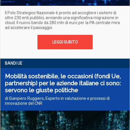
Il Polo Strategico Nazionale è pronto ad accogliere i sistemi di
oltre 230 enti pubblici, avviando una significativa migrazione in
cloud. Il nuovo bando da 280 mln di euro per la PA centrale mira
ad accelerare il passaggio
LEGGI SUBITO
BANDI UE
Mobilità sostenibile, le occasioni (fondi Ue,
partnership) per le aziende italiane ci sono:
servono le giuste politiche
di Gianpiero Ruggiero, Esperto in valutazione e processi di
innovazione del CNR