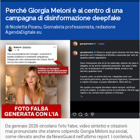
Perché Giorgia Meloni è al centro di una
campagna di disinformazione deepfake
di Nicoletta Pisanu, Giornalista professionista, redazione
AgendaDigitale.eu
Da gennaio 2026 circolano foto false, video sintetici e citazioni
mai pronunciate che stanno colpendo Giorgia Meloni sui social,
come rilevato anche da NewsGuard nell'ultimo report. I contenuti,