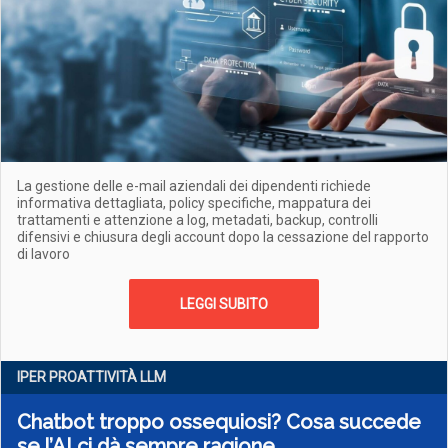
La gestione delle e-mail aziendali dei dipendenti richiede
informativa dettagliata, policy specifiche, mappatura dei
trattamenti e attenzione a log, metadati, backup, controlli
difensivi e chiusura degli account dopo la cessazione del rapporto
di lavoro
LEGGI SUBITO
IPER PROATTIVITÀ LLM
Chatbot troppo ossequiosi? Cosa succede
se l’AI ci dà sempre ragione