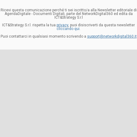
Ricevi questa comunicazione perché ti sei iscritto/a alla Newsletter editoriale di
AgendaDigitale - Documenti Digitali, parte del NetworkDigital360 ed edita da
ICT&Strategy S.r.l
ICT&Strategy S.r.l. rispetta la tua
privacy
, puoi disiscriverti da questa newsletter
cliccando qui.
Puoi contattarci in qualsiasi momento scrivendo a
support@networkdigital360.it