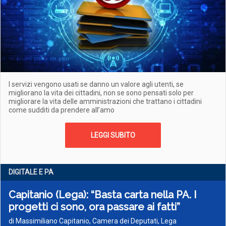
I servizi vengono usati se danno un valore agli utenti, se
migliorano la vita dei cittadini, non se sono pensati solo per
migliorare la vita delle amministrazioni che trattano i cittadini
come sudditi da prendere all’amo
LEGGI SUBITO
DIGITALE E PA
Capitanio (Lega): “Basta carta nella PA. I
progetti ci sono, ora passare ai fatti”
di Massimiliano Capitanio, Camera dei Deputati, Lega