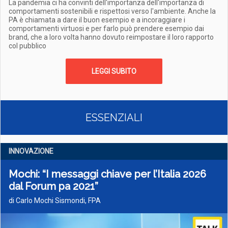
La pandemia ci ha convinti dell'importanza dell'importanza di
comportamenti sostenibili e rispettosi verso l'ambiente. Anche la
PA è chiamata a dare il buon esempio e a incoraggiare i
comportamenti virtuosi e per farlo può prendere esempio dai
brand, che a loro volta hanno dovuto reimpostare il loro rapporto
col pubblico
LEGGI SUBITO
ESSENZIALI
INNOVAZIONE
Mochi: “I messaggi chiave per l’Italia 2026
dal Forum pa 2021”
di Carlo Mochi Sismondi, FPA