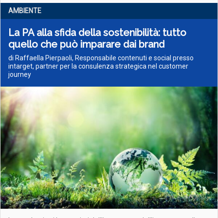
AMBIENTE
La PA alla sfida della sostenibilità: tutto
quello che può imparare dai brand
di Raffaella Pierpaoli, Responsabile contenuti e social presso
intarget, partner per la consulenza strategica nel customer
journey