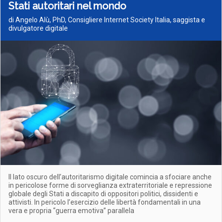
Stati autoritari nel mondo
di Angelo Alù, PhD, Consigliere Internet Society Italia, saggista e
divulgatore digitale
Il lato oscuro dell’autoritarismo digitale comincia a sfociare anche
in pericolose forme di sorveglianza extraterritoriale e repressione
globale degli Stati a discapito di oppositori politici, dissidenti e
attivisti. In pericolo l’esercizio delle libertà fondamentali in una
vera e propria “guerra emotiva” parallela