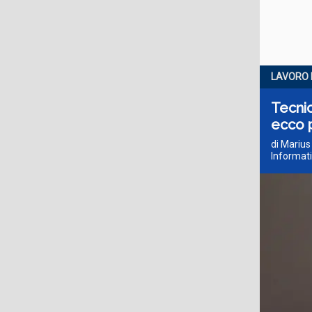
LAVORO 
Tecnic
ecco 
di Marius
Informativ