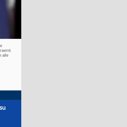
ne
raenti.
e alle
 su