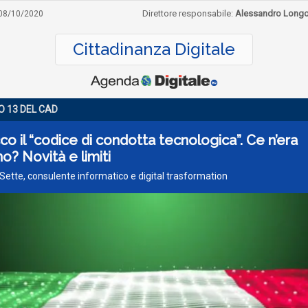
Direttore responsabile:
Alessandro Long
08/10/2020
Cittadinanza Digitale
O 13 DEL CAD
co il “codice di condotta tecnologica”. Ce n’era
o? Novità e limiti
 Sette, consulente informatico e digital trasformation