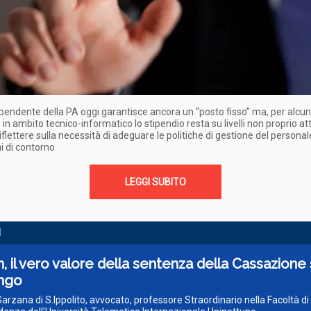
pendente della PA oggi garantisce ancora un “posto fisso” ma, per alcu
 in ambito tecnico-informatico lo stipendio resta su livelli non proprio att
iflettere sulla necessità di adeguare le politiche di gestione del personal
i di contorno
LEGGI SUBITO
I
n, il vero valore della sentenza della Cassazione
ingo
 Sarzana di S.Ippolito, avvocato, professore Straordinario nella Facoltà di