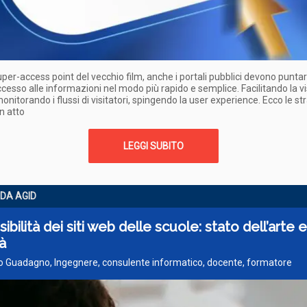
per-access point del vecchio film, anche i portali pubblici devono punta
ccesso alle informazioni nel modo più rapido e semplice. Facilitando la vis
monitorando i flussi di visitatori, spingendo la user experience. Ecco le st
n atto
LEGGI SUBITO
IDA AGID
ibilità dei siti web delle scuole: stato dell’arte e
tà
o Guadagno, Ingegnere, consulente informatico, docente, formatore