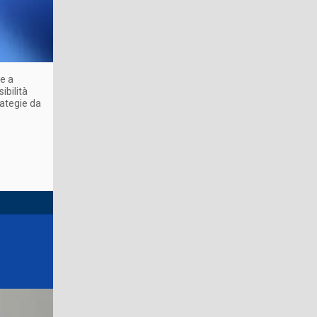
re a
ibilità
rategie da