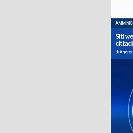
AMMINIS
Siti w
cittad
di Andrea