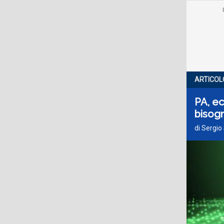
ARTICOL
PA, ec
bisogn
di Sergio