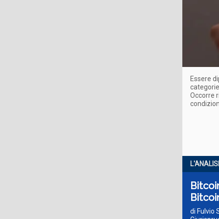
Essere di
categorie
Occorre r
condizion
L'ANALIS
Bitcoi
Bitco
di Fulvio