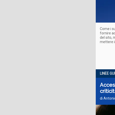
Come i su
fornire a
del sito, 
mettere i
LINEE GU
Access
critici
di Antoni