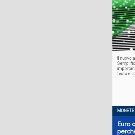
Il nuovo 
Semplific
important
testo è c
MONETE 
Euro d
perch