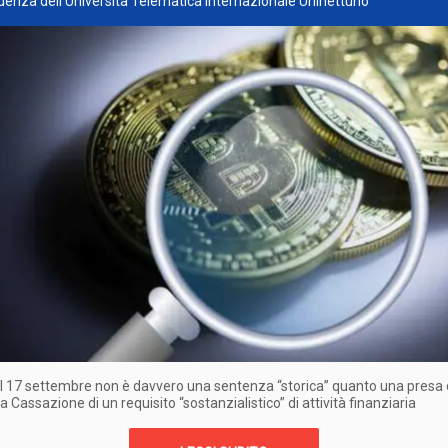
denza dell'Università Telematica Internazionale Uninettuno
l 17 settembre non è davvero una sentenza “storica” quanto una presa 
a Cassazione di un requisito “sostanzialistico” di attività finanziaria