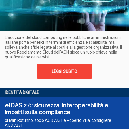
L'adozione del cloud computing nelle pubbliche amministrazioni
italiane porta benefici in termini di efficienza e scalabilità, ma
solleva anche sfide legate ai costi e alla gestione organizzativa. Il
nuovo Regolamento Cloud dell'ACN gioca un ruolo chiave nella
qualificazione dei servizi
LEGGI SUBITO
IDENTITÀ DIGITALE
eIDAS 2.0: sicurezza, interoperabilità e
impatti sulla compliance
di Ivan Rotunno, socio AODV231 e Roberto Villa, consigliere
AODV231