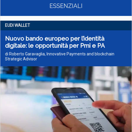
ESSENZIALI
EUDI WALLET
Nuovo bando europeo per l’identità
digitale: le opportunità per Pmi e PA
di Roberto Garavaglia, Innovative Payments and blockchain
Strategic Advisor