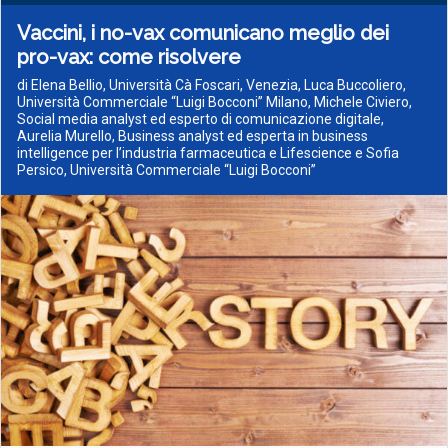
Vaccini, i no-vax comunicano meglio dei
pro-vax: come risolvere
di Elena Bellio, Università Cà Foscari, Venezia, Luca Buccoliero,
Università Commerciale “Luigi Bocconi” Milano, Michele Civiero,
Social media analyst ed esperto di comunicazione digitale,
Aurelia Murello, Business analyst ed esperta in business
intelligence per l’industria farmaceutica e Lifescience e Sofia
Persico, Università Commerciale “Luigi Bocconi”