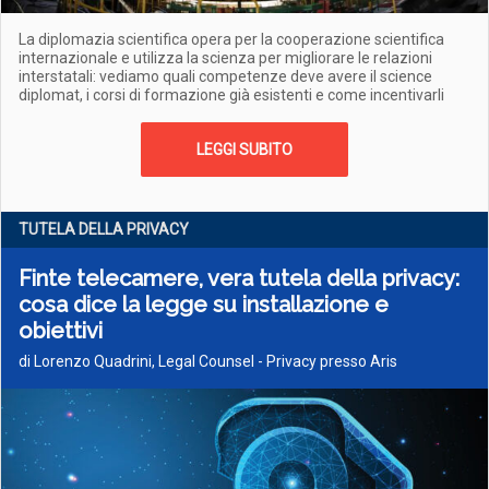
La diplomazia scientifica opera per la cooperazione scientifica
internazionale e utilizza la scienza per migliorare le relazioni
interstatali: vediamo quali competenze deve avere il science
diplomat, i corsi di formazione già esistenti e come incentivarli
LEGGI SUBITO
TUTELA DELLA PRIVACY
Finte telecamere, vera tutela della privacy:
cosa dice la legge su installazione e
obiettivi
di Lorenzo Quadrini, Legal Counsel - Privacy presso Aris