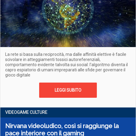
La rete si basa sulla reciprocità, ma dalle affinità elettive è facile
scivolare in atteggiamenti tossici autoreferenziali,
comportamento evidente talvolta sui social: l'algoritmo diventa il
capro espiatorio di umani impreparati alle sfide per governare il
gioco digitale
LEGGI SUBITO
VIDEOGAME CULTURE
Nirvana videoludico, così si raggiunge la
pace interiore con il gaming