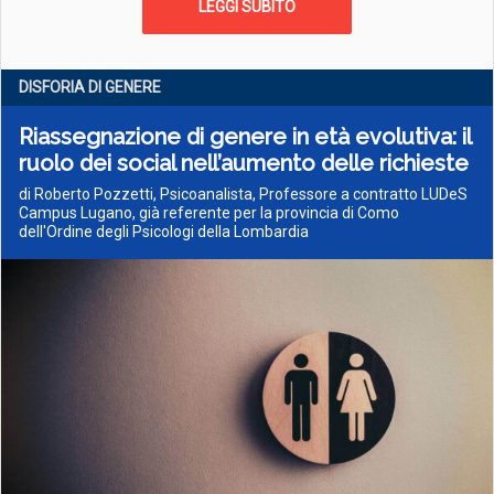
LEGGI SUBITO
DISFORIA DI GENERE
Riassegnazione di genere in età evolutiva: il
ruolo dei social nell’aumento delle richieste
di Roberto Pozzetti, Psicoanalista, Professore a contratto LUDeS
Campus Lugano, già referente per la provincia di Como
dell'Ordine degli Psicologi della Lombardia