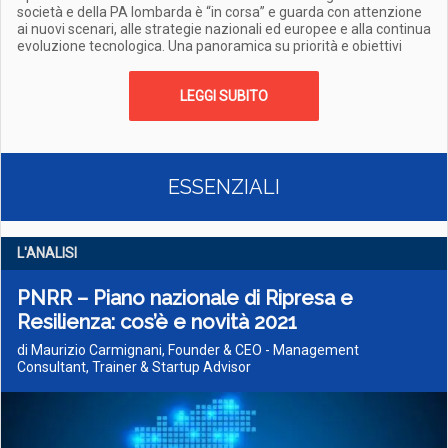
società e della PA lombarda è “in corsa” e guarda con attenzione
ai nuovi scenari, alle strategie nazionali ed europee e alla continua
evoluzione tecnologica. Una panoramica su priorità e obiettivi
LEGGI SUBITO
ESSENZIALI
L'ANALISI
PNRR – Piano nazionale di Ripresa e
Resilienza: cos’è e novità 2021
di Maurizio Carmignani, Founder & CEO - Management
Consultant, Trainer & Startup Advisor