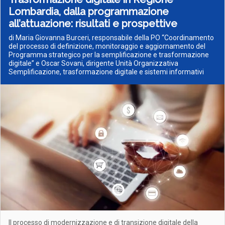
Lombardia, dalla programmazione
all’attuazione: risultati e prospettive
di Maria Giovanna Burceri, responsabile della PO “Coordinamento
del processo di definizione, monitoraggio e aggiornamento del
Programma strategico per la semplificazione e trasformazione
digitale” e Oscar Sovani, dirigente Unità Organizzativa
Semplificazione, trasformazione digitale e sistemi informativi
Il processo di modernizzazione e di transizione digitale della