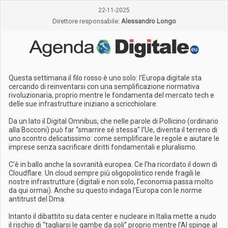
22-11-2025
Direttore responsabile:
Alessandro Longo
Questa settimana il filo rosso è uno solo: l’Europa digitale sta
cercando di reinventarsi con una semplificazione normativa
rivoluzionaria, proprio mentre le fondamenta del mercato tech e
delle sue infrastrutture iniziano a scricchiolare.
Da un lato il Digital Omnibus, che nelle parole di Pollicino (ordinario
alla Bocconi) può far “smarrire sé stessa” l’Ue, diventa il terreno di
uno scontro delicatissimo: come semplificare le regole e aiutare le
imprese senza sacrificare diritti fondamentali e pluralismo.
C’è in ballo anche la sovranità europea. Ce l’ha ricordato il down di
Cloudflare. Un cloud sempre più oligopolistico rende fragili le
nostre infrastrutture (digitali e non solo, l’economia passa molto
da qui ormai). Anche su questo indaga l’Europa con le norme
antitrust del Dma.
Intanto il dibattito su data center e nucleare in Italia mette a nudo
il rischio di “tagliarsi le gambe da soli” proprio mentre l’AI spinge al