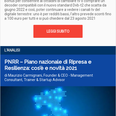
Bonus per consentire ai cittadini di cambiare tv o comprare un
decoder compatibili con il nuovo standard Dvb-t2 che scatta da
giugno 2022 e così, poter continuare a vedere i canali tv del
digitale terrestre: uno è per redditi bassi, l'altro prevede sconti fino
a 100 euro per tutti e si può chiedere dal 23 agosto 2021
LEGGI SUBITO
L'ANALISI
PNRR – Piano nazionale di Ripresa e
Resilienza: cos’è e novità 2021
di Maurizio Carmignani, Founder & CEO - Management
Consultant, Trainer & Startup Advisor