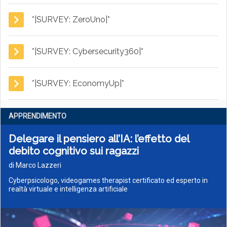
*|SURVEY: ZeroUno|*
*|SURVEY: Cybersecurity360|*
*|SURVEY: EconomyUp|*
APPRENDIMENTO
Delegare il pensiero all’IA: l’effetto del
debito cognitivo sui ragazzi
di Marco Lazzeri
Cyberpsicologo, videogames therapist certificato ed esperto in
realtà virtuale e intelligenza artificiale