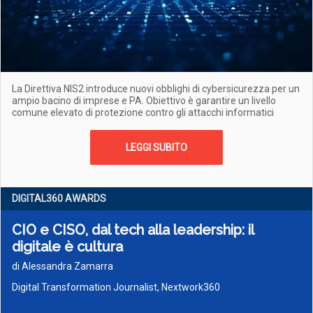
La Direttiva NIS2 introduce nuovi obblighi di cybersicurezza per un
ampio bacino di imprese e PA. Obiettivo è garantire un livello
comune elevato di protezione contro gli attacchi informatici
LEGGI SUBITO
DIGITAL360 AWARDS
CIO e CISO, dal tech alla leadership: il
digitale è cultura
di Alessandra Zamarra
Digital Transformation Journalist, Nextwork360