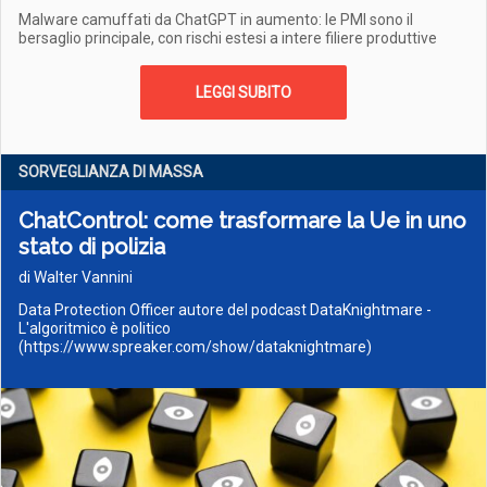
Malware camuffati da ChatGPT in aumento: le PMI sono il
bersaglio principale, con rischi estesi a intere filiere produttive
LEGGI SUBITO
SORVEGLIANZA DI MASSA
ChatControl: come trasformare la Ue in uno
stato di polizia
di Walter Vannini
Data Protection Officer autore del podcast DataKnightmare -
L'algoritmico è politico
(https://www.spreaker.com/show/dataknightmare)