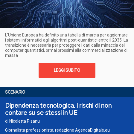
L'Unione Europea ha definito una tabella di marcia per aggiornare
i sistemi informatici agli algoritmi post-quantistici entro il 2035. La
transizione è necessaria per proteggere i dati dalla minaccia dei
computer quantistici, ormai prossimi alla commercializzazione di
massa
LEGGI SUBITO
SCENARIO
Dipendenza tecnologica, i rischi di non
contare su se stessi in UE
di Nicoletta Pisanu
Giornalista professionista, redazione AgendaDigitale.eu