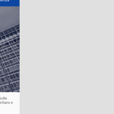
udenza
sulla
pettano e