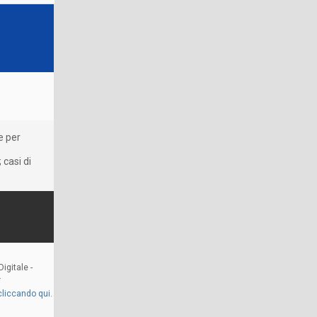
e per
 casi di
igitale -
.
cliccando qui.