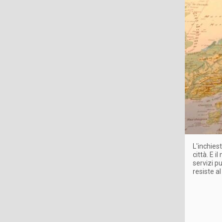
L'inchies
città. E 
servizi p
resiste a