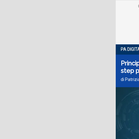
PA DIGIT
Princi
step p
di Patriz