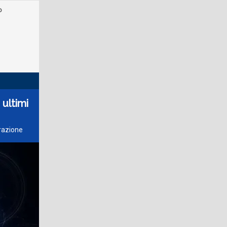
o
 ultimi
trazione