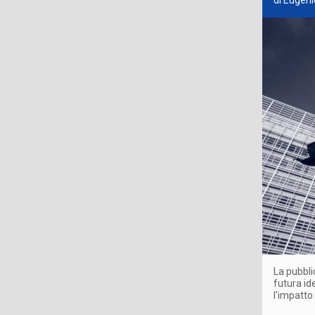
di Eugeni
La pubbli
futura id
l'impatto