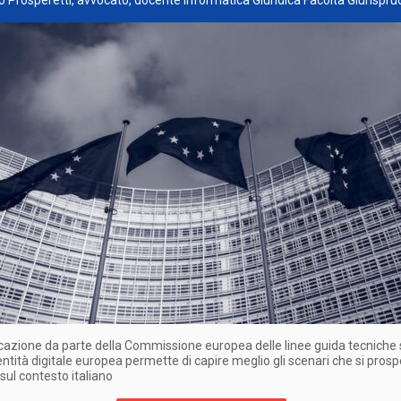
o Prosperetti, avvocato, docente Informatica Giuridica Facoltà Giurispr
cazione da parte della Commissione europea delle linee guida tecniche 
entità digitale europea permette di capire meglio gli scenari che si pros
 sul contesto italiano