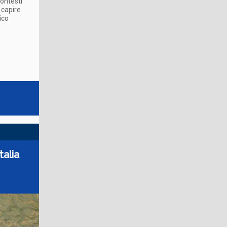
contesti
 capire
ico
talia