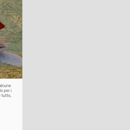
 alcune
o per i
 tutto,