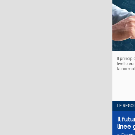
Il princi
livello eu
la normat
LE REGO
Il fut
linee 