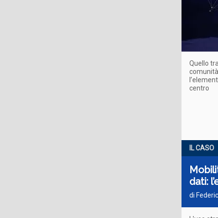
Quello tr
comunità 
l’element
centro
IL CASO
Mobili
dati: 
di Federic