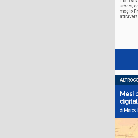
L'uso stra
urbani, g
meglio l'
attraver
ALTROC
Mesi p
digita
di Marco 