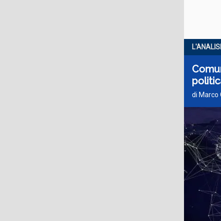
L'ANALIS
Comuni
politi
di Marco 