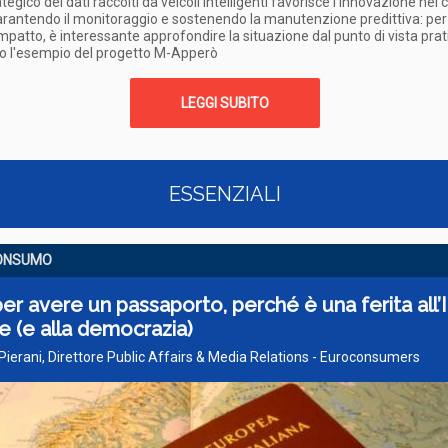
tegico dei dati raccolti da veicoli intelligenti favorisce l'innovazione nei 
arantendo il monitoraggio e sostenendo la manutenzione predittiva: per
impatto, è interessante approfondire la situazione dal punto di vista prat
so l'esempio del progetto M-Apperò
LEGGI SUBITO
ESSENZIALI
ONSUMO
er avere un passaporto, perché è una ferita all’I
le (e alla democrazia)
Pierani, Direttore Public Affairs & Media Relations - Euroconsumers