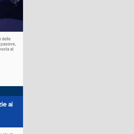
 delle
 passive,
posta al
ie ai