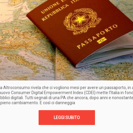
ta Altroconsumo rivela che ci vogliono mesi per avere un passaporto, in
il nuovo Consumer Digital Empowerment Index (CDEI) mette l'Italia in fond
ubblici digitali. Tutti segnali di una PA che ancora, dopo anni e nonostante
l pieno cambiamento. E così ci danneggia
LEGGI SUBITO