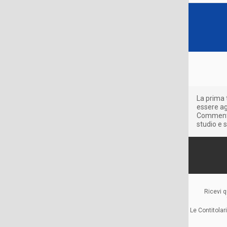
La prima 
essere agg
Commenti 
studio e s
Ricevi q
Le Contitolar