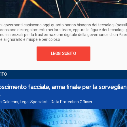
i governanti capiscono oggi quanto hanno bisogno dei tecnologi (poss
ensione dei regolamenti) nei loro team, eppure le figure dei tecnologi-
o essenziali per la trasformazione digitale della governance di un Pae
e a ignorarlo è miope e pericoloso
LEGGI SUBITO
TITO
scimento facciale, arma finale per la sorveglian
a
a Calderini, Legal Specialist - Data Protection Officier