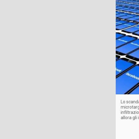
Lo scanda
microtarge
infiltraz
allora gl