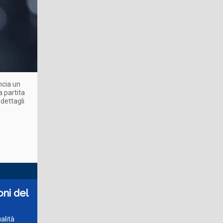
ncia un
a partita
 dettagli
oni del
alità