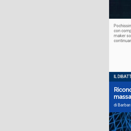
Pochissim
con compr
maker son
continuar
IL DIBAT
Ricono
mass
di Barbar