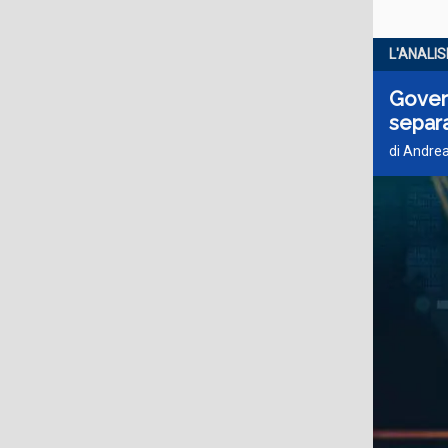
L'ANALIS
Govern
separa
di Andrea