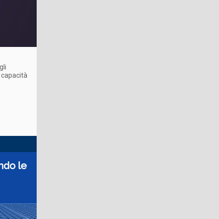
o
gli
 capacità
ando le