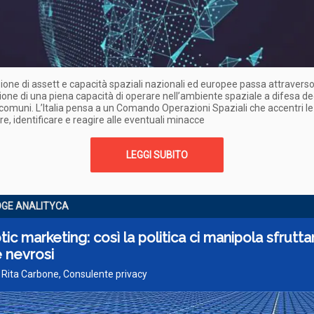
ione di assett e capacità spaziali nazionali ed europee passa attravers
zione di una piena capacità di operare nell’ambiente spaziale a difesa de
 comuni. L’Italia pensa a un Comando Operazioni Spaziali che accentri le
are, identificare e reagire alle eventuali minacce
LEGGI SUBITO
GE ANALITYCA
ic marketing: così la politica ci manipola sfrutt
 nevrosi
 Rita Carbone, Consulente privacy