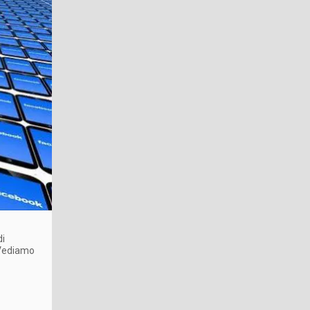
di
 Vediamo