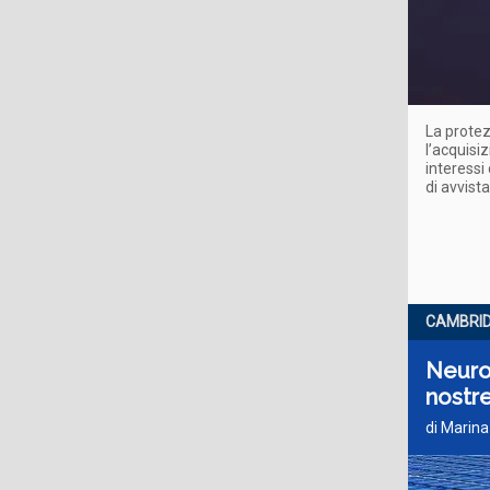
La protez
l’acquisi
interessi
di avvist
CAMBRID
Neurot
nostre
di Marina