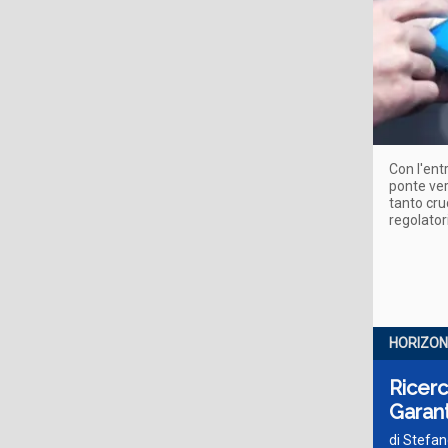
Con l'ent
ponte ver
tanto cruc
regolatori
HORIZON
Ricerc
Garan
di Stefan