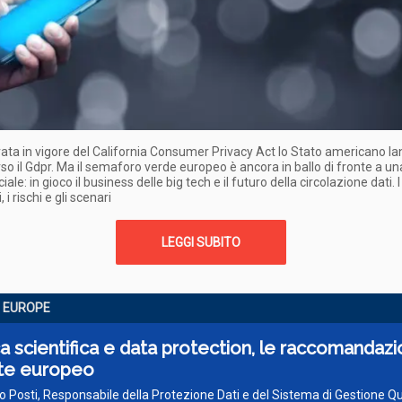
rata in vigore del California Consumer Privacy Act lo Stato americano la
so il Gdpr. Ma il semaforo verde europeo è ancora in ballo di fronte a un
iale: in gioco il business delle big tech e il futuro della circolazione dati. I
, i rischi e gli scenari
LEGGI SUBITO
 EUROPE
a scientifica e data protection, le raccomandazi
te europeo
o Posti, Responsabile della Protezione Dati e del Sistema di Gestione Qu