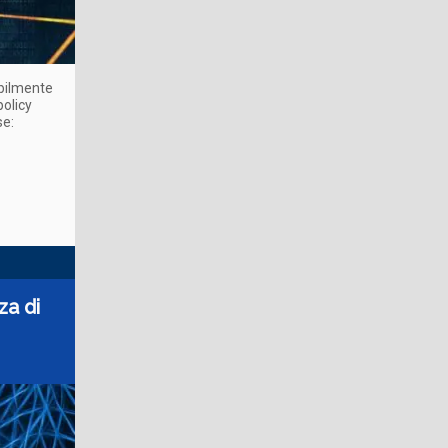
ibilmente
policy
se:
za di