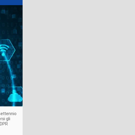
settennio
si gli
 GDPR