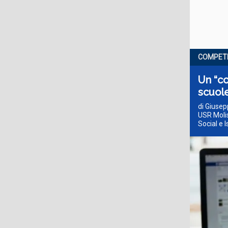
COMPETE
Un “co
scuole
di Giuse
USR Molis
Social e I