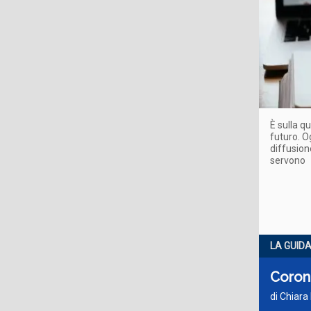
È sulla q
futuro. O
diffusio
servono
LA GUID
Corona
di Chiara