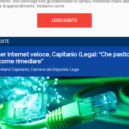
amento" che coinvolga tutti gli stakeholder in campo, mettendo mano all
ve di apprendimento. Vediamo come
LEGGI SUBITO
OSTE
r internet veloce, Capitanio (Lega): “Che pastic
come rimediare”
iliano Capitanio, Camera dei Deputati, Lega