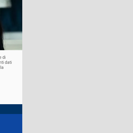
e di
ti dati
la