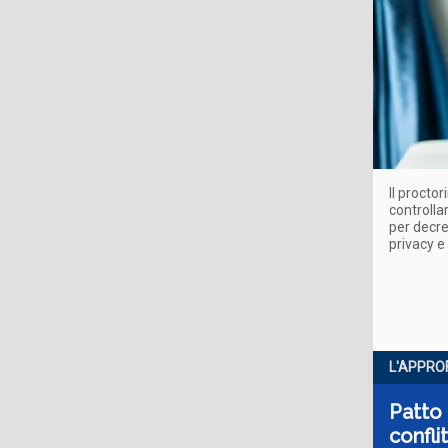
Il procto
controllar
per decre
privacy e 
L'APPRO
Patto 
confli