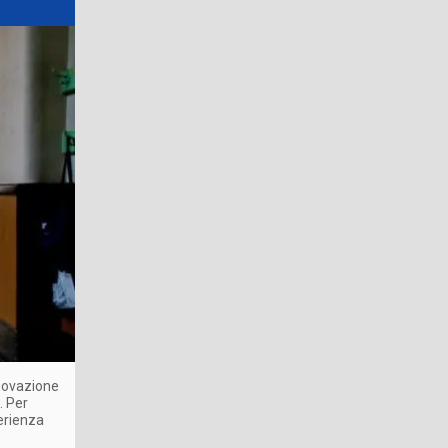
nnovazione
. Per
perienza