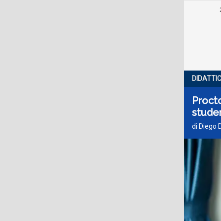
DIDATTI
Procto
studen
di Diego 