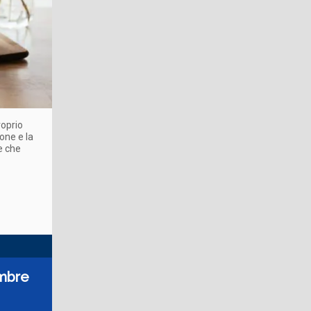
roprio
one e la
e che
embre