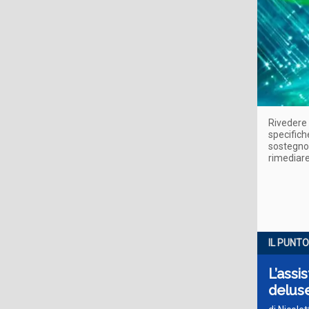
Rivedere 
specifich
sostegno
rimediare
IL PUNTO
L’assi
delus