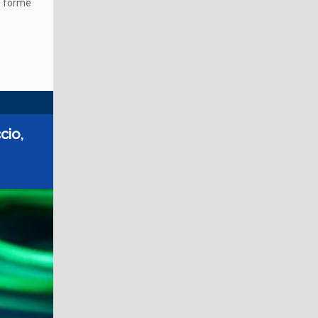
e forme
cio,