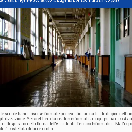
tta Vitali, Dirigente Scolastico IC Eugenio Donadoni di Sarnico (BG)
 le scuole hanno risorse formate per rivestire un ruolo strategico nell'i
igitalizzazione. Servirebbero laureati in informatica, ingegneria e così via
 molti sperano nella figura dell'Assistente Tecnico Informatico. Ma l'es
ole è costellata di luci e ombre