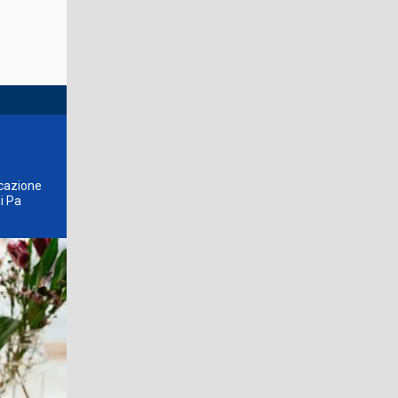
icazione
i Pa