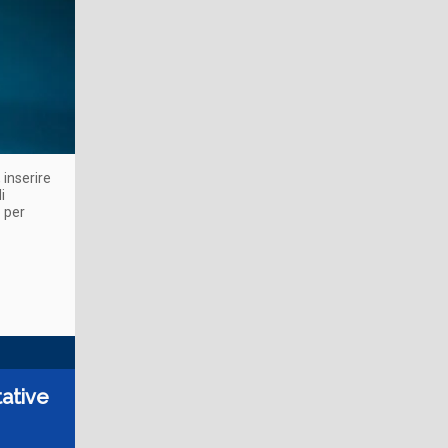
 inserire
i
 per
tative