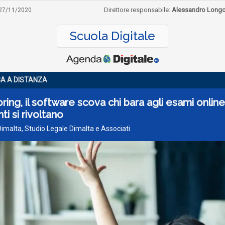
Direttore responsabile:
Alessandro Long
27/11/2020
Scuola Digitale
CA A DISTANZA
ring, il software scova chi bara agli esami online.
ti si rivoltano
Dimalta, Studio Legale Dimalta e Associati