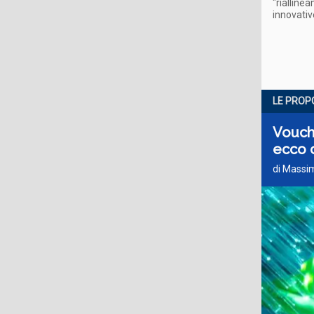
"rialline
innovati
LE PROP
Vouche
ecco 
di Massim