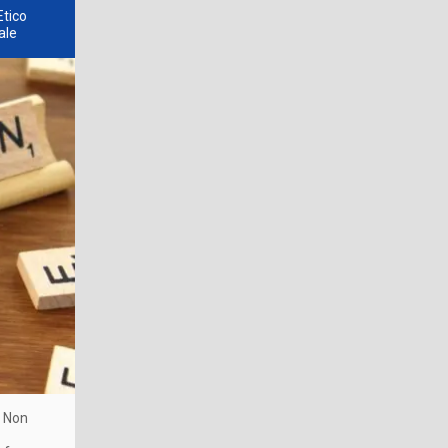
Etico
ale
. Non