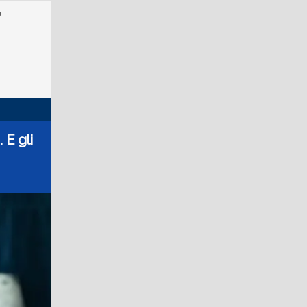
o
 E gli