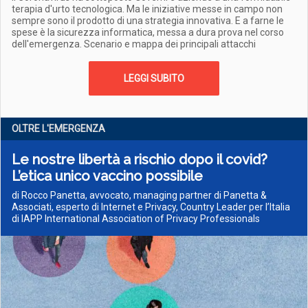
terapia d'urto tecnologica. Ma le iniziative messe in campo non
sempre sono il prodotto di una strategia innovativa. E a farne le
spese è la sicurezza informatica, messa a dura prova nel corso
dell'emergenza. Scenario e mappa dei principali attacchi
LEGGI SUBITO
OLTRE L'EMERGENZA
Le nostre libertà a rischio dopo il covid?
L’etica unico vaccino possibile
di Rocco Panetta, avvocato, managing partner di Panetta &
Associati, esperto di Internet e Privacy, Country Leader per l’Italia
di IAPP International Association of Privacy Professionals