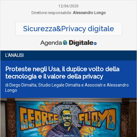
12/06/2020
Direttore responsabile:
Alessandro Longo
Sicurezza&Privacy digitale
L'ANALISI
Proteste negli Usa, il duplice volto della
tecnologia e il valore della privacy
di Diego Dimalta, Studio Legale Dimalta e Associati e Alessandro
Longo