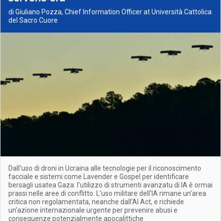
di Giuliano Pozza, Chief Information Officer at Università Cattolica
del Sacro Cuore
Dall'uso di droni in Ucraina alle tecnologie per il riconoscimento
facciale e sistemi come Lavender e Gospel per identificare
bersagli usatea Gaza: l'utilizzo di strumenti avanzatu di IA è ormai
prassi nelle aree di conflitto. L'uso militare dell'IA rimane un'area
critica non regolamentata, neanche dall'AI Act, e richiede
un'azione internazionale urgente per prevenire abusi e
conseguenze potenzialmente apocalittiche