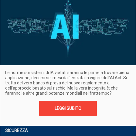
Le norme sui sistemi di IA vietati saranno le prime a trovare piena
applicazione, decorsi sei mesi dall’entrata in vigore dell’AI Act. Si
tratta del vero banco di prova del nuovo regolamento e
dell’approccio basato sul rischio. Ma la vera incognita è: che
faranno le altre grandi potenze mondiali nel frattempo?
LEGGI SUBITO
SICUREZZA