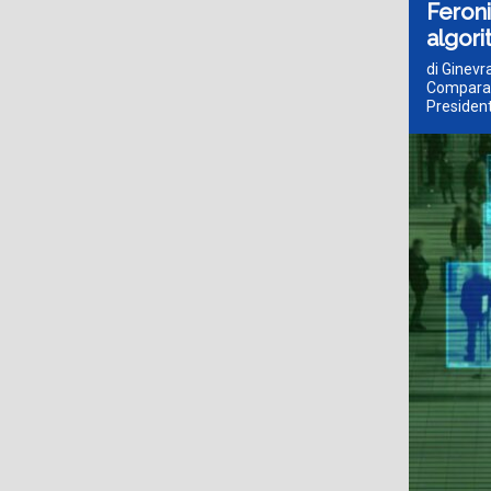
Feroni
algori
di Ginevr
Comparato
President