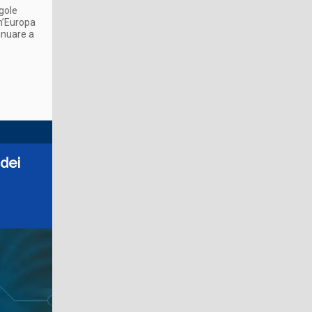
gole
n’Europa
inuare a
 dei