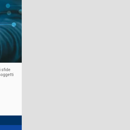
 sfide
 soggetti