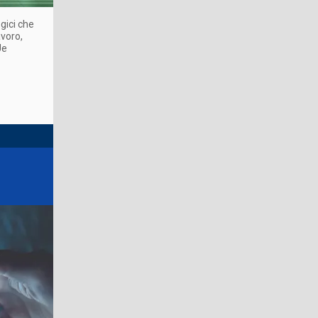
gici che
avoro,
Ue