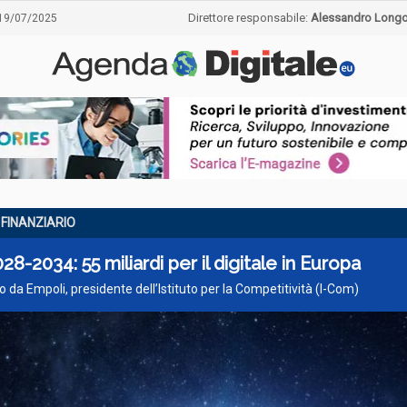
Direttore responsabile:
Alessandro Long
19/07/2025
FINANZIARIO
28-2034: 55 miliardi per il digitale in Europa
o da Empoli, presidente dell’Istituto per la Competitività (I-Com)