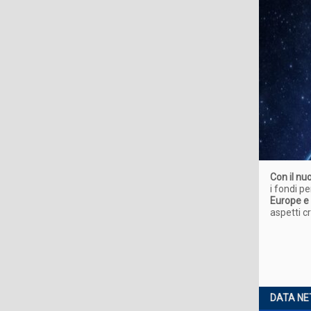
Con il n
i fondi pe
Europe e i
aspetti c
DATA N