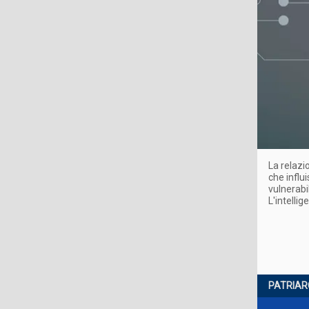
La relazi
che influi
vulnerabil
L'intelli
PATRIAR