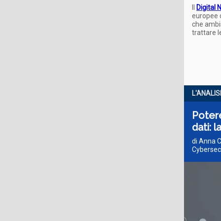
Il
Digital
europee d
che ambis
trattare 
L'ANALIS
Potere
dati: 
di Anna C
Cybersecu