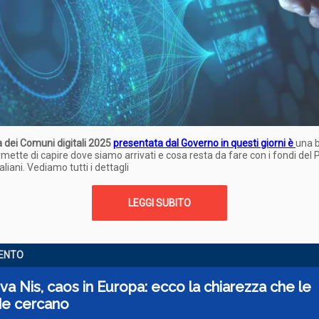
dei Comuni digitali 2025
presentata dal Governo in questi giorni è
una 
rmette di capire dove siamo arrivati e cosa resta da fare con i fondi del 
liani. Vediamo tutti i dettagli
LEGGI SUBITO
ENTO
iva Nis, caos in Europa: ecco la chiarezza che le
de cercano