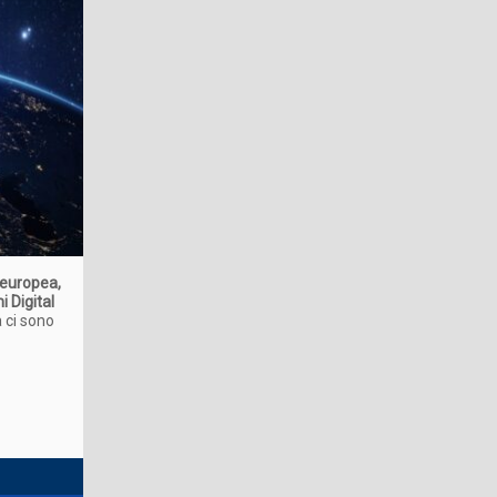
 europea,
 Digital
 ci sono