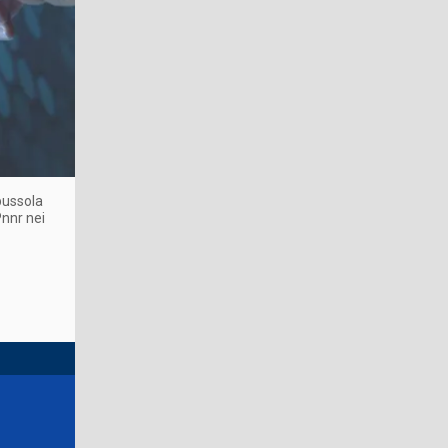
bussola
Pnnr nei