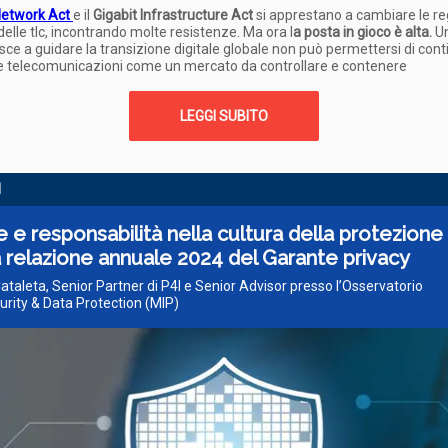
 Network Act
e il
Gigabit Infrastructure Act
si apprestano a cambiare le re
elle tlc, incontrando molte resistenze. Ma ora l
a posta in gioco è alta.
U
ce a guidare la transizione digitale globale non può permettersi di cont
le telecomunicazioni come un mercato da controllare e contenere
LEGGI SUBITO
I
 e responsabilità nella cultura della protezione
la relazione annuale 2024 del Garante privacy
ataleta, Senior Partner di P4I e Senior Advisor presso l’Osservatorio
rity & Data Protection (MIP)