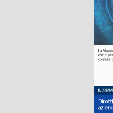
La
Mappa 
che ci pe
comuni ita
IL COMM
Dirett
azien