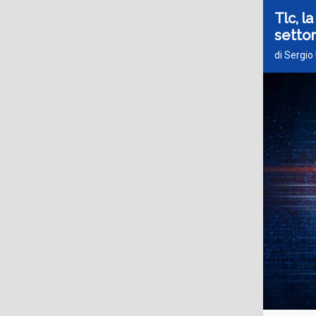
Tlc, l
setto
di Sergio