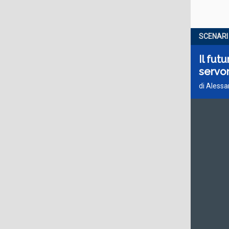
SCENARI
Il fut
servo
di Aless