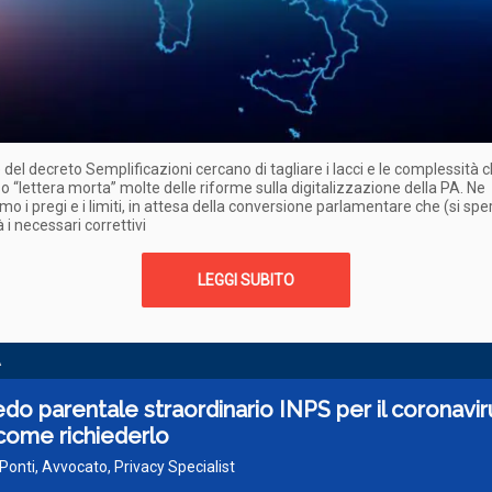
del decreto Semplificazioni cercano di tagliare i lacci e le complessità
so “lettera morta” molte delle riforme sulla digitalizzazione della PA. Ne
o i pregi e i limiti, in attesa della conversione parlamentare che (si spe
 i necessari correttivi
LEGGI SUBITO
A
o parentale straordinario INPS per il coronavir
come richiederlo
 Ponti, Avvocato, Privacy Specialist