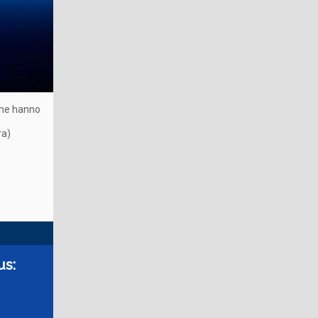
 che hanno
ra)
us: