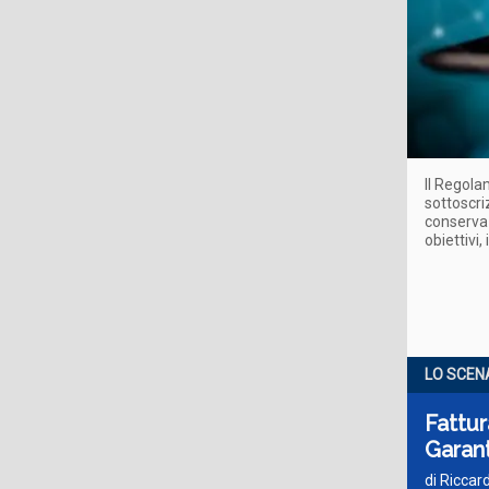
Il Regola
sottoscriz
conservaz
obiettivi
LO SCEN
Fattur
Garan
di Riccar