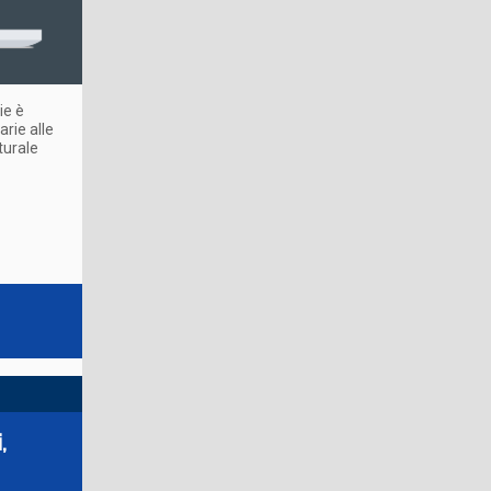
ie è
arie alle
turale
,