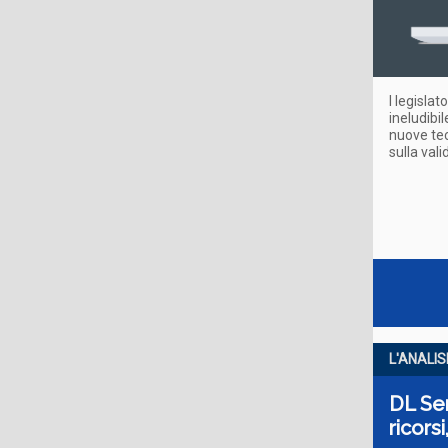
I legisl
ineludibi
nuove tec
sulla val
L'ANALIS
DL Sem
ricorsi