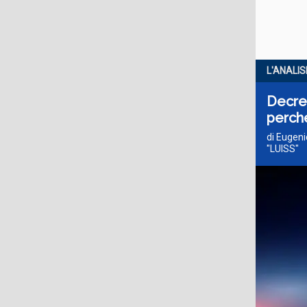
L'ANALIS
Decret
perché
di Eugeni
"LUISS"