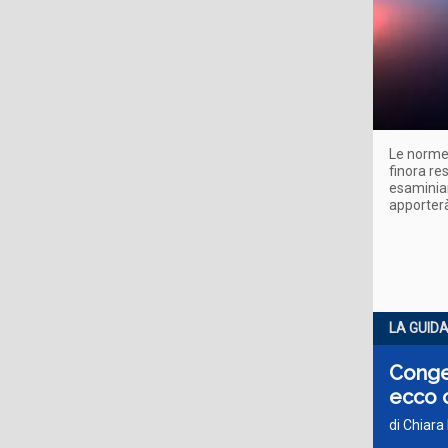
Le norme 
finora re
esaminiam
apporterà
LA GUID
Conged
ecco 
di Chiara