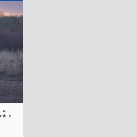
ogna
'ambito