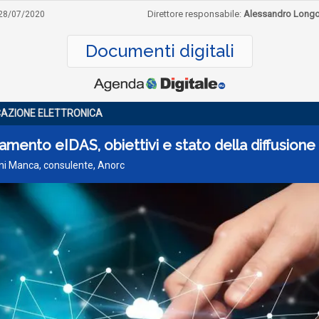
Direttore responsabile:
Alessandro Long
28/07/2020
Documenti digitali
ICAZIONE ELETTRONICA
mento eIDAS, obiettivi e stato della diffusione
ni Manca, consulente, Anorc