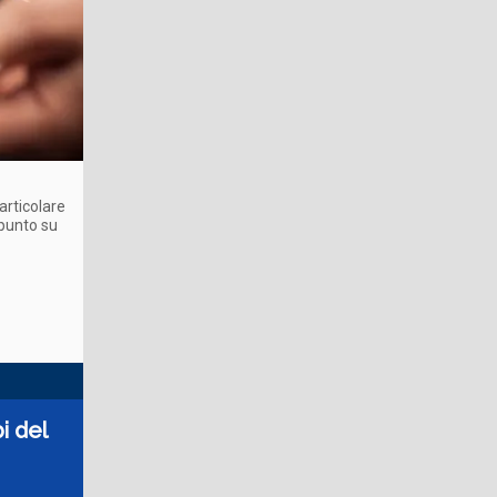
particolare
 punto su
i del