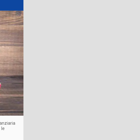
nanziaria
 le