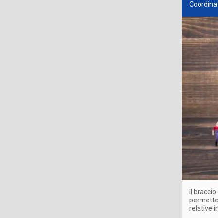
Coordina
Il bracci
permette 
relative i