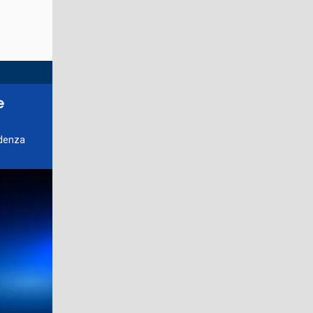
e
udenza