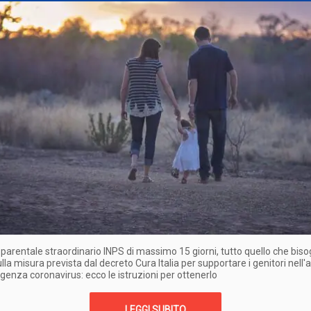
arentale straordinario INPS di massimo 15 giorni, tutto quello che bis
lla misura prevista dal decreto Cura Italia per supportare i genitori nell
genza coronavirus: ecco le istruzioni per ottenerlo
LEGGI SUBITO