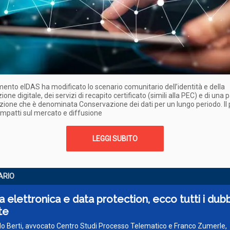
mento eIDAS ha modificato lo scenario comunitario dell’identità e della
ione digitale, dei servizi di recapito certificato (simili alla PEC) e di una 
ione che è denominata Conservazione dei dati per un lungo periodo. Il
, impatti sul mercato e diffusione
LEGGI SUBITO
ARIO
a elettronica e data protection, ecco tutti i dubb
te
do Berti, avvocato Centro Studi Processo Telematico e Franco Zumerle,