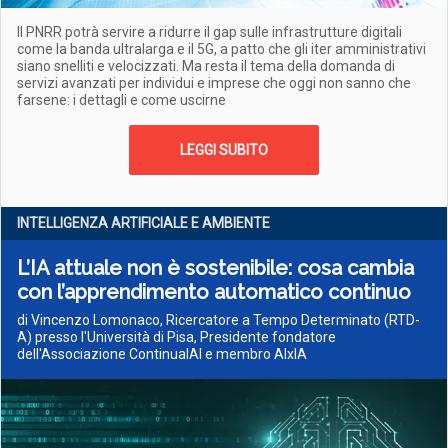
Il PNRR potrà servire a ridurre il gap sulle infrastrutture digitali
come la banda ultralarga e il 5G, a patto che gli iter amministrativi
siano snelliti e velocizzati. Ma resta il tema della domanda di
servizi avanzati per individui e imprese che oggi non sanno che
farsene: i dettagli e come uscirne
LEGGI SUBITO
INTELLIGENZA ARTIFICIALE E AMBIENTE
L’IA attuale non è sostenibile: cosa cambia
con l’apprendimento automatico continuo
di Vincenzo Lomonaco, Ricercatore a Tempo Determinato (RTD-
A) presso l'Università di Pisa, Presidente fondatore
dell'Associazione ContinualAI e membro AIxIA