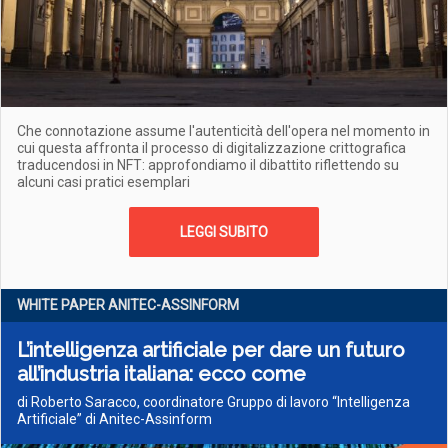
Che connotazione assume l'autenticità dell'opera nel momento in
cui questa affronta il processo di digitalizzazione crittografica
traducendosi in NFT: approfondiamo il dibattito riflettendo su
alcuni casi pratici esemplari
LEGGI SUBITO
WHITE PAPER ANITEC-ASSINFORM
L’intelligenza artificiale per dare un futuro
all’industria italiana: ecco come
di Roberto Saracco, coordinatore Gruppo di lavoro “Intelligenza
Artificiale” di Anitec-Assinform