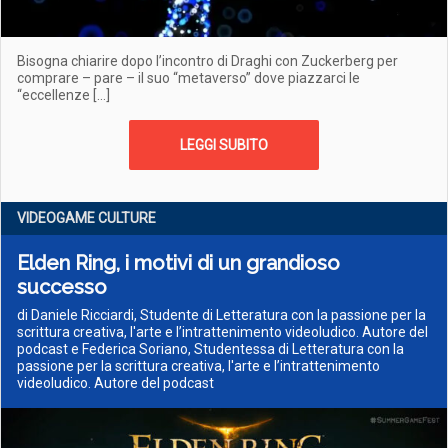
Bisogna chiarire dopo l’incontro di Draghi con Zuckerberg per
comprare – pare – il suo “metaverso” dove piazzarci le
“eccellenze […]
LEGGI SUBITO
VIDEOGAME CULTURE
Elden Ring, i motivi di un grandioso
successo
di Daniele Ricciardi, Studente di Letteratura con la passione per la
scrittura creativa, l'arte e l’intrattenimento videoludico. Autore del
podcast e Federica Soriano, Studentessa di Letteratura con la
passione per la scrittura creativa, l'arte e l’intrattenimento
videoludico. Autore del podcast