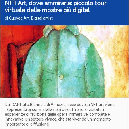
NFT Art, dove ammirarla: piccolo tour
virtuale delle mostre più digital
di Cupydo Art, Digital artist
Dal DART alla Biennale di Venezia, ecco dove la NFT art viene
rappresentata con installazioni che offrono ai visitatori
esperienze di fruizione delle opere immersive, complete e
innovative: un settore vivace, che sta vivendo un momento
importante di diffusione