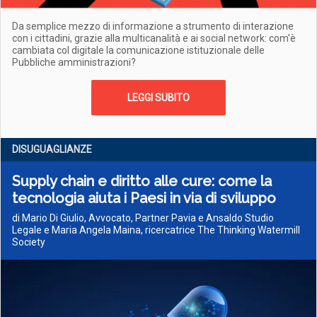
Da semplice mezzo di informazione a strumento di interazione
con i cittadini, grazie alla multicanalità e ai social network: com'è
cambiata col digitale la comunicazione istituzionale delle
Pubbliche amministrazioni?
LEGGI SUBITO
DISUGUAGLIANZE
Supply chain e diritto alle cure: come la
tecnologia aiuta i Paesi in via di sviluppo
di Mario Di Giulio, Avvocato, Partner Pavia e Ansaldo Studio
Legale e Maria Angela Maina, ricercatrice The Thinking Watermill
Society