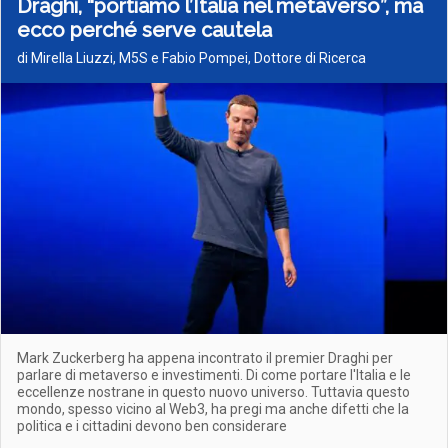
Draghi, “portiamo l’Italia nel metaverso”, ma
ecco perché serve cautela
di Mirella Liuzzi, M5S e Fabio Pompei, Dottore di Ricerca
Mark Zuckerberg ha appena incontrato il premier Draghi per
parlare di metaverso e investimenti. Di come portare l'Italia e le
eccellenze nostrane in questo nuovo universo. Tuttavia questo
mondo, spesso vicino al Web3, ha pregi ma anche difetti che la
politica e i cittadini devono ben considerare