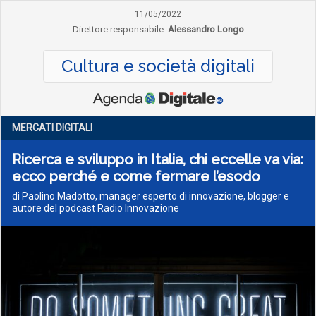
11/05/2022
Direttore responsabile:
Alessandro Longo
Cultura e società digitali
MERCATI DIGITALI
Ricerca e sviluppo in Italia, chi eccelle va via:
ecco perché e come fermare l’esodo
di Paolino Madotto, manager esperto di innovazione, blogger e
autore del podcast Radio Innovazione