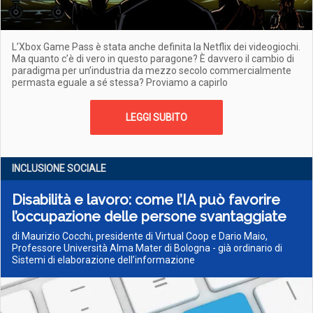
L’Xbox Game Pass è stata anche definita la Netflix dei videogiochi.
Ma quanto c’è di vero in questo paragone? È davvero il cambio di
paradigma per un’industria da mezzo secolo commercialmente
permasta eguale a sé stessa? Proviamo a capirlo
LEGGI SUBITO
INCLUSIONE SOCIALE
Disabilità e lavoro: come l’IA può favorire
l’occupazione delle persone svantaggiate
di Maurizio Cocchi, presidente di Virtual Coop e Dario Maio,
Professore Università Alma Mater di Bologna - già ordinario di
Sistemi di elaborazione dell’informazione