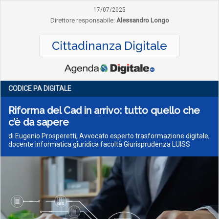
17/07/2025
Direttore responsabile:
Alessandro Longo
Cittadinanza Digitale
CODICE PA DIGITALE
Riforma del Cad in arrivo: tutto quello che
c’è da sapere
di Eugenio Prosperetti, Avvocato esperto trasformazione digitale,
docente informatica giuridica facoltà Giurisprudenza LUISS