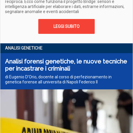
reciproca. Ecco come funziona il progetto Bridge: sensori e
intelligenza artificiale per elaborare i dati, estrarne informazioni,
segnalare anomalie e eventi accidentali
LEGGI SUBITO
ANALISI GENETICHE
Analisi forensi genetiche, le nuove tecniche
per incastrare i criminali
di Eugenio D’Orio, docente al corso di perfezionamento in
genetica forense all universita di Napoli Federico II