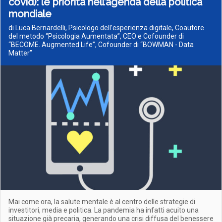
covid): le priorità nell’agenda della politica
mondiale
di Luca Bernardelli, Psicologo dell’esperienza digitale, Coautore
del metodo “Psicologia Aumentata”, CEO e Cofounder di
“BECOME. Augmented Life”, Cofounder di “BOWMAN - Data
Matter”
Mai come ora, la salute mentale è al centro delle strategie di
investitori, media e politica. La pandemia ha infatti acuito una
situazione già precaria, generando una crisi diffusa del benessere