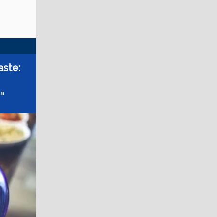
aste:
la