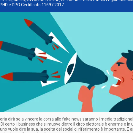
PHD e DPO Certificato 11697:2017
toria dirà se a vincere la corsa alle fake news saranno i media tradizionali
. Di certo il business che si muove dietro il circo elettorale è enorme e i
uno vuole dire la sua, la scelta del social di riferimento è importante. E a