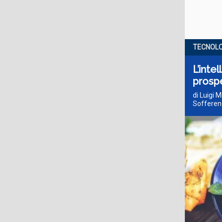
TECNOLO
L’inte
prospe
di Luigi 
Soffere