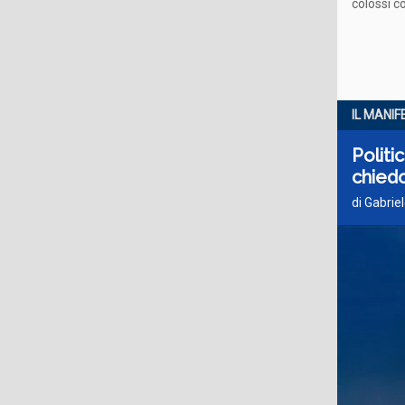
colossi c
IL MANI
Politi
chiedo
di Gabrie