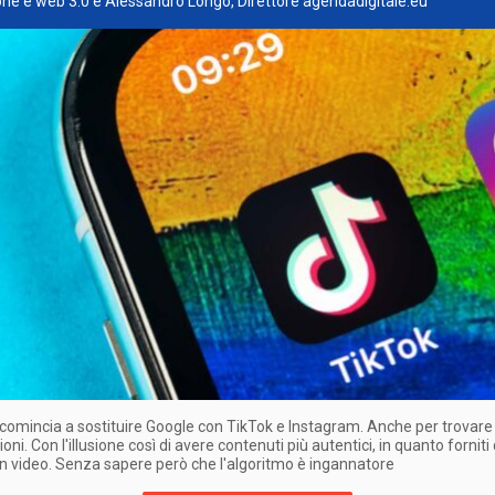
ne e web 3.0 e Alessandro Longo, Direttore agendadigitale.eu
comincia a sostituire Google con TikTok e Instagram. Anche per trovare
ni. Con l'illusione così di avere contenuti più autentici, in quanto forniti
n video. Senza sapere però che l'algoritmo è ingannatore