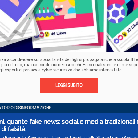
za a condividere sui social la vita dei figli si propaga anche a scuola. Il
più diffuso, ma nasconde numerosi rischi. Ecco quali sono e come super
li esperti di privacy e cyber sicurezza che abbiamo intervistato
LEGGI SUBITO
TORIO DISINFORMAZIONE
ni, quante fake news: social e media tradizionali
di falsità
o Borgobello, Avvocato a Udine, co-founder dello Studio Legale Associ