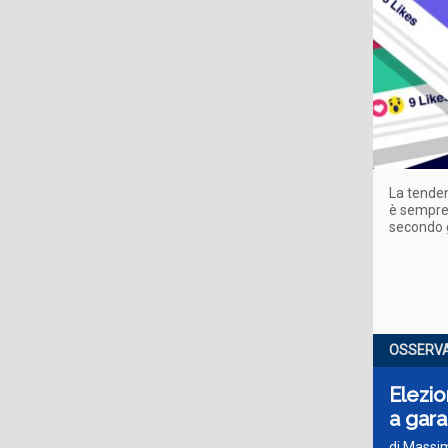
La tenden
è sempre 
secondo g
OSSERVA
Elezio
a gara 
di Massim