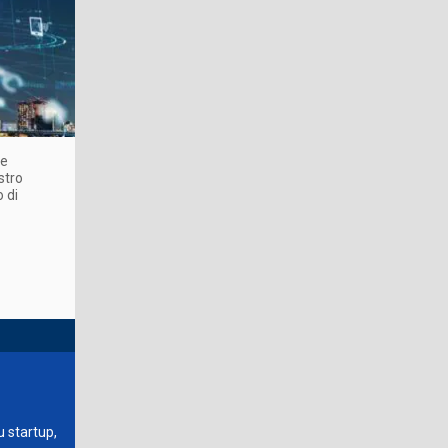
he
stro
 di
u startup,