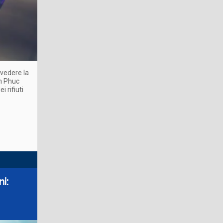
evedere la
n Phuc
i rifiuti
i: