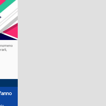
 fenomeno
arli,
 fanno
ato