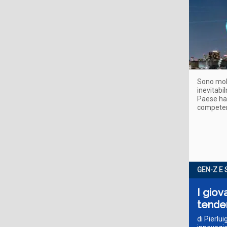
Sono molt
inevitabil
Paese ha 
competen
GEN-Z E 
I giov
tende
di Pierlu