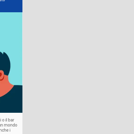
 o il bar
n un mondo
nche i