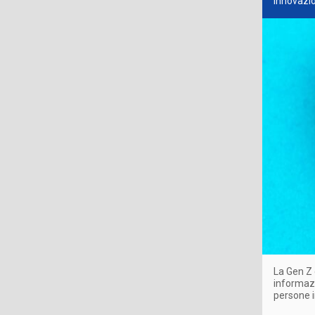
innovazio
La Gen Z 
informazio
persone i