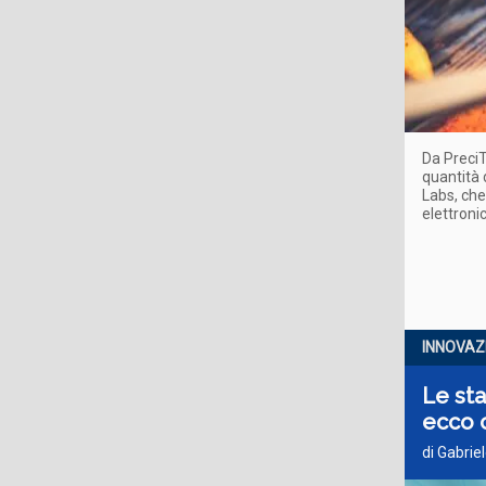
Da PreciT
quantità
Labs, che 
elettronic
INNOVAZI
Le sta
ecco
di Gabrie