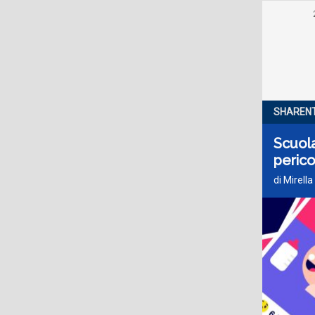
SHARENT
Scuola
perico
di Mirella