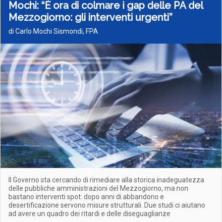
Mochi: “È ora di colmare i gap delle PA del
Mezzogiorno: gli interventi urgenti”
di Carlo Mochi Sismondi, FPA
Il Governo sta cercando di rimediare alla storica inadeguatezza
delle pubbliche amministrazioni del Mezzogiorno, ma non
bastano interventi spot: dopo anni di abbandono e
desertificazione servono misure strutturali. Due studi ci aiutano
ad avere un quadro dei ritardi e delle diseguaglianze