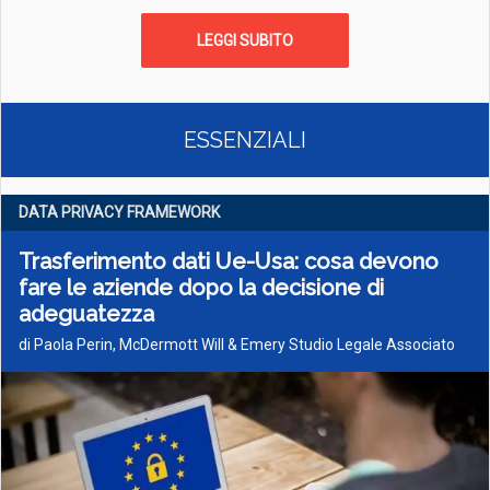
LEGGI SUBITO
ESSENZIALI
DATA PRIVACY FRAMEWORK
Trasferimento dati Ue-Usa: cosa devono
fare le aziende dopo la decisione di
adeguatezza
di Paola Perin, McDermott Will & Emery Studio Legale Associato